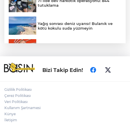
71 ilde dev narkotik operasyonu: 844
tutuklama
Yağış sonrası deniz uyarısı! Bulanık ve
kötü kokulu suda yüzmeyin
Gürsel Tekin’den 'tutarlılık' mesajı... Tarihi
meselelerde pusula net olmalı
Türkiye ile Vietnam arasında 'hava'da
Bizi Takip Edin!
yeni dönem... Sefer kapasitesi artırıldı
Adalet Bakanı Gürlek: Behçet Oktay'ın
Gizlilik Politikası
şüpheli ölümü yeniden kapsamlı şekilde
Çerez Politikası
incelenecek
Veri Politikası
Kullanım Şartnamesi
Künye
Görevden uzaklaştırılan Utku Caner
Çaykara hakkında tahliye kararı
İletişim