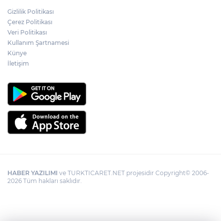
Gizlilik Politikası
Bugün yurt genelinde hava nasıl olacak?
Çerez Politikası
Veri Politikası
Kullanım Şartnamesi
Künye
Konya’da Lise Medeniyet Akademisi
yükseliyor
İletişim
HABER YAZILIMI
ve TURKTICARET.NET projesidir Copyright© 2006-
2026 Tüm hakları saklıdır.