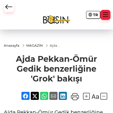
TR
Anasayfa
MAGAZİN
Ajda
Pekkan-
Ömür Gedik
Ajda Pekkan-Ömür
benzerliğine
'Grok' bakışı
Gedik benzerliğine
'Grok' bakışı
Ajda Pekkan-Ömür Gedik benzerliğine