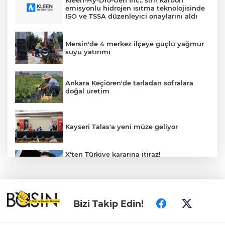
Kleen-Hy-Dro-Gen Inc., sıfır karbon
emisyonlu hidrojen ısıtma teknolojisinde
ISO ve TSSA düzenleyici onaylarını aldı
Mersin'de 4 merkez ilçeye güçlü yağmur
suyu yatırımı
Ankara Keçiören'de tarladan sofralara
doğal üretim
Kayseri Talas'a yeni müze geliyor
X'ten Türkiye kararına itiraz!
İmamoğlu'nun Cumhurbaşkanlığı
Adaylığı Ofisi hesabına erişim engeli
mahkemeye taşındı
İzmir Bornova’da tarım ve dayanışma
Bizi Takip Edin!
hamlesi