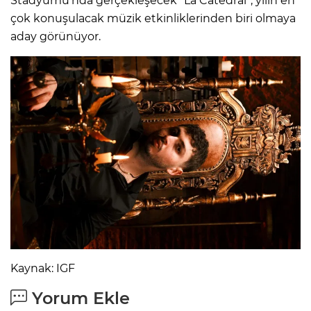
Stadyumu’nda gerçekleşecek “La Catedral”, yılın en
çok konuşulacak müzik etkinliklerinden biri olmaya
aday görünüyor.
Kaynak: IGF
Yorum Ekle