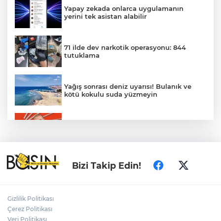
Yapay zekada onlarca uygulamanın
yerini tek asistan alabilir
71 ilde dev narkotik operasyonu: 844
tutuklama
Yağış sonrası deniz uyarısı! Bulanık ve
kötü kokulu suda yüzmeyin
Gürsel Tekin’den 'tutarlılık' mesajı... Tarihi
meselelerde pusula net olmalı
Türkiye ile Vietnam arasında 'hava'da
Bizi Takip Edin!
yeni dönem... Sefer kapasitesi artırıldı
Adalet Bakanı Gürlek: Behçet Oktay'ın
Gizlilik Politikası
şüpheli ölümü yeniden kapsamlı şekilde
Çerez Politikası
incelenecek
Veri Politikası