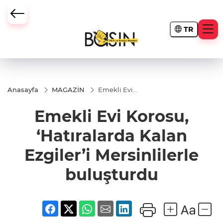
TR
Anasayfa
MAGAZİN
Emekli Evi
Korosu,
‘Hatıralarda
Emekli Evi Korosu,
Kalan
Ezgiler’i
Mersinlilerle
‘Hatıralarda Kalan
buluşturdu
Ezgiler’i Mersinlilerle
buluşturdu