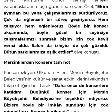
Sanat Müziği’ne gönül vermiş emekli
vatandaşlardan oluştuğunu ifade eden Özel,
“Ekim
ayından bu yana çalışmalarımızı sürdürüyoruz.
Çok da eğlenceli bir süreç geçiriyoruz. Hem
çalışıyor hem eğleniyoruz. Böyle bir konser
akşamında, böyle güzel bir seyirciye
çalışmalarımızı sunmak bizim için çok keyif
verici oldu. Salon da izleyici de çok güzeldi.
Bütün şarkılarımıza eşlik ettiler”
diye konuştu.
Mersinlilerden konsere tam not
Konseri izleyen Ülkühan Bilen, Mersin Büyükşehir
Belediyesi’nin kültür ve sanat etkinliklerini yakından
takip ettiğini belirterek,
“Daha önce de konserlere
katıldım. Bugünkü konser için Mersin
Büyükşehir Belediyesi’ne teşekkür ediyoruz.
Bizlere böyle bir imkân sunduğu için çok
minnettarız. Konser harikaydı”
dedi.