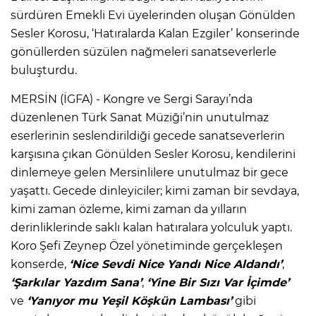
sürdüren Emekli Evi üyelerinden oluşan Gönülden
Sesler Korosu, ‘Hatıralarda Kalan Ezgiler’ konserinde
gönüllerden süzülen nağmeleri sanatseverlerle
buluşturdu.
MERSİN (İGFA) - Kongre ve Sergi Sarayı’nda
düzenlenen Türk Sanat Müziği’nin unutulmaz
eserlerinin seslendirildiği gecede sanatseverlerin
karşısına çıkan Gönülden Sesler Korosu, kendilerini
dinlemeye gelen Mersinlilere unutulmaz bir gece
yaşattı. Gecede dinleyiciler; kimi zaman bir sevdaya,
kimi zaman özleme, kimi zaman da yılların
derinliklerinde saklı kalan hatıralara yolculuk yaptı.
Koro Şefi Zeynep Özel yönetiminde gerçekleşen
konserde,
‘Nice Sevdi Nice Yandı Nice Aldandı’
,
‘Şarkılar Yazdım Sana’
,
‘Yine Bir Sızı Var İçimde’
ve
‘Yanıyor mu Yeşil Köşkün Lambası’
gibi