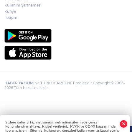
Kullanım Şartnamesi
Künye
Görevden uzaklaştırılan Utku Caner
Çaykara hakkında tahliye kararı
İletişim
HABER YAZILIMI
ve TURKTICARET.NET projesidir Copyright© 2006-
2026 Tüm hakları saklıdır.
Sizlere daha iyi hizmet sunabilmek adına sitemizde çerez
konumlandırmaktayız. Kişisel verileriniz, KVKK ve GDPR kapsamında
toplanıp işlenir. Sitemizi kullanarak, çerezleri kullanmamızı kabul etmiş