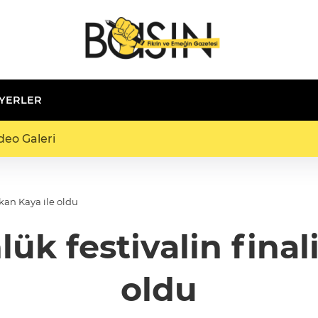
 YERLER
deo Galeri
rkan Kaya ile oldu
ük festivalin final
oldu