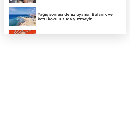
Yağış sonrası deniz uyarısı! Bulanık ve
kötü kokulu suda yüzmeyin
Gürsel Tekin’den 'tutarlılık' mesajı... Tarihi
meselelerde pusula net olmalı
Türkiye ile Vietnam arasında 'hava'da
yeni dönem... Sefer kapasitesi artırıldı
Adalet Bakanı Gürlek: Behçet Oktay'ın
şüpheli ölümü yeniden kapsamlı şekilde
incelenecek
Görevden uzaklaştırılan Utku Caner
Çaykara hakkında tahliye kararı