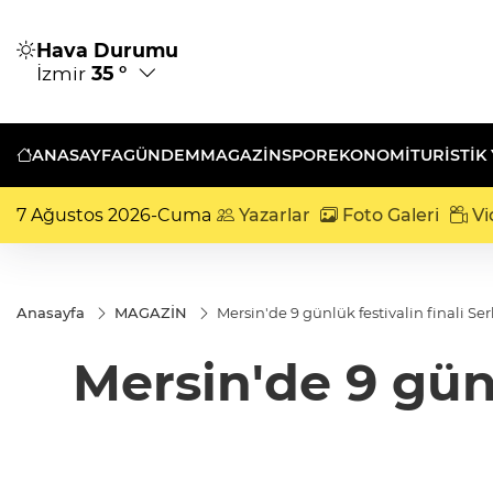
Hava Durumu
İzmir
35 °
ANASAYFA
GÜNDEM
MAGAZİN
SPOR
EKONOMİ
TURISTIK
7 Ağustos 2026-Cuma
Yazarlar
Foto Galeri
Vi
Anasayfa
MAGAZİN
Mersin'de 9 günlük festivalin finali Se
Mersin'de 9 günl