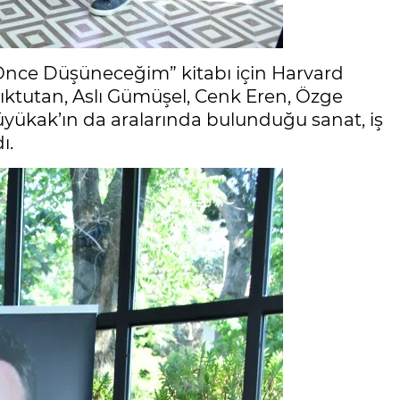
Önce Düşüneceğim” kitabı için Harvard
şıktutan, Aslı Gümüşel, Cenk Eren, Özge
yükak’ın da aralarında bulunduğu sanat, iş
ı.