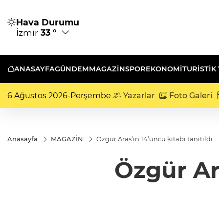
Hava Durumu
İzmir
33 °
ANASAYFA
GÜNDEM
MAGAZİN
SPOR
EKONOMİ
TURISTIK
6 Ağustos 2026-Perşembe
Yazarlar
Foto Galeri
Anasayfa
MAGAZİN
Özgür Aras’ın 14’üncü kitabı tanıtıldı
Özgür Ara