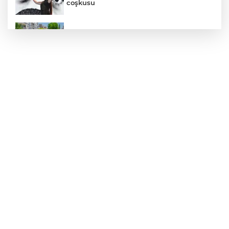
coşkusu
Daha yeşil Milas için yoğun çalışma
MEB ve Türk Kızılay'dan Çocuklara
Yönelik Afet Farkındalık Çalıştayı
Edirne Keşan’da temizlik hareketi
ödülsüz kalmadı
Gümrük Muhafaza'dan kaçakçılığa darbe!
2026'da 58 bin 519 canlı hayvan kurtarıldı