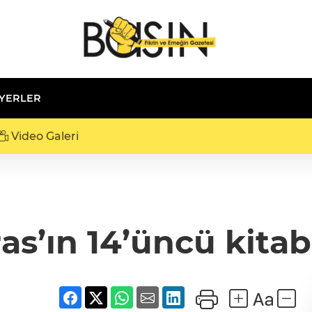
 YERLER
Video Galeri
s’ın 14’üncü kitabı