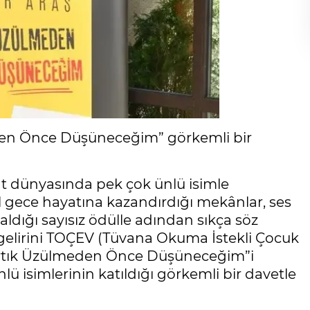
eden Önce Düşüneceğim” görkemli bir
at dünyasında pek çok ünlü isimle
ul gece hayatına kazandırdığı mekânlar, ses
ldığı sayısız ödülle adından sıkça söz
 gelirini TOÇEV (Tüvana Okuma İstekli Çocuk
 “Artık Üzülmeden Önce Düşüneceğim”i
lü isimlerinin katıldığı görkemli bir davetle