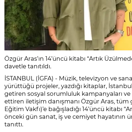
Özgür Aras’ın 14’üncü kitabı “Artık Üzülm
davetle tanıtıldı.
İSTANBUL (İGFA) - Müzik, televizyon ve san
yürüttüğü projeler, yazdığı kitaplar, İstanb
getiren sosyal sorumluluk kampanyaları ve a
ettiren iletişim danışmanı Özgür Aras, tüm
Eğitim Vakfı)’e bağışladığı 14’üncü kitabı
önceki gün sanat, iş ve cemiyet hayatının ün
tanıttı.