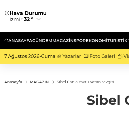
Hava Durumu
İzmir
32 °
ANASAYFA
GÜNDEM
MAGAZİN
SPOR
EKONOMİ
TURISTIK
7 Ağustos 2026-Cuma
Yazarlar
Foto Galeri
Vi
Anasayfa
MAGAZİN
Sibel Can'a Yavru Vatan sevgisi
Sibel 