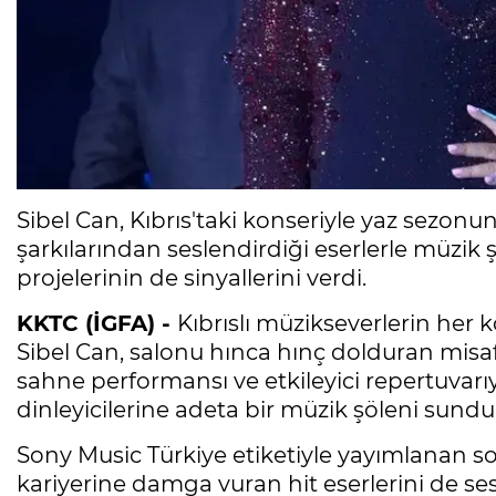
Sibel Can, Kıbrıs'taki konseriyle yaz sezo
şarkılarından seslendirdiği eserlerle müzik
projelerinin de sinyallerini verdi.
KKTC (İGFA) -
Kıbrıslı müzikseverlerin her 
Sibel Can, salonu hınca hınç dolduran misaf
sahne performansı ve etkileyici repertuvarıy
dinleyicilerine adeta bir müzik şöleni sundu
Sony Music Türkiye etiketiyle yayımlanan s
kariyerine damga vuran hit eserlerini de sesl