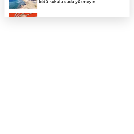
kötü kokulu suda yüzmeyin
Gürsel Tekin’den 'tutarlılık' mesajı... Tarihi
meselelerde pusula net olmalı
Türkiye ile Vietnam arasında 'hava'da
yeni dönem... Sefer kapasitesi artırıldı
Adalet Bakanı Gürlek: Behçet Oktay'ın
şüpheli ölümü yeniden kapsamlı şekilde
incelenecek
Görevden uzaklaştırılan Utku Caner
Çaykara hakkında tahliye kararı