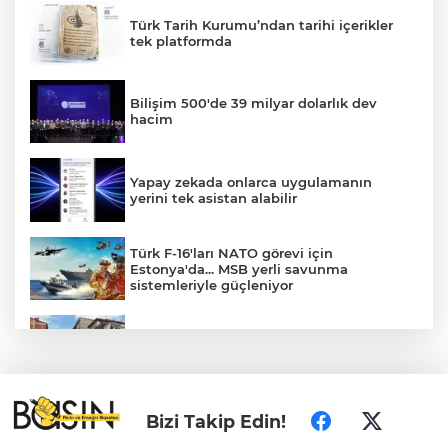
Türk Tarih Kurumu’ndan tarihi içerikler
tek platformda
Bilişim 500'de 39 milyar dolarlık dev
hacim
Yapay zekada onlarca uygulamanın
yerini tek asistan alabilir
Türk F-16'ları NATO görevi için
Estonya'da... MSB yerli savunma
sistemleriyle güçleniyor
Ordu Gölköy’de 70 bina yeni yüzüne
kavuşuyor
Adalet Bakanı Gürlek: Behçet Oktay'ın
Bizi Takip Edin!
şüpheli ölümü yeniden kapsamlı şekilde
incelenecek