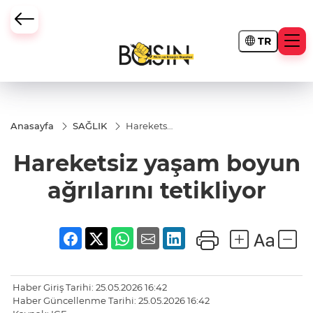
TR
Anasayfa
SAĞLIK
Hareketsiz
yaşam
boyun
Hareketsiz yaşam boyun
ağrılarını
tetikliyor
ağrılarını tetikliyor
Haber Giriş Tarihi: 25.05.2026 16:42
Haber Güncellenme Tarihi: 25.05.2026 16:42