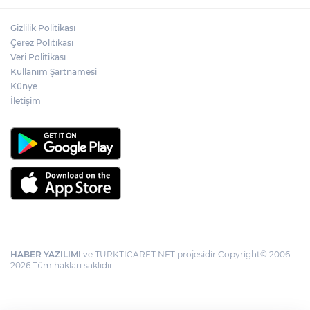
Gizlilik Politikası
Edirne Keşan'da Önkal Kılavuz'dan
Çerez Politikası
anlamlı çalışma
Veri Politikası
Kullanım Şartnamesi
Künye
İstanbul Maltepe’de ilaçlama çalışmaları
sürüyor
İletişim
HABER YAZILIMI
ve TURKTICARET.NET projesidir Copyright© 2006-
2026 Tüm hakları saklıdır.