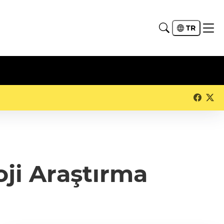
TR
oji Araştırma
ı