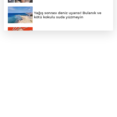
Yağış sonrası deniz uyarısı! Bulanık ve
kötü kokulu suda yüzmeyin
Gürsel Tekin’den 'tutarlılık' mesajı... Tarihi
meselelerde pusula net olmalı
Türkiye ile Vietnam arasında 'hava'da
yeni dönem... Sefer kapasitesi artırıldı
Adalet Bakanı Gürlek: Behçet Oktay'ın
şüpheli ölümü yeniden kapsamlı şekilde
incelenecek
Görevden uzaklaştırılan Utku Caner
Çaykara hakkında tahliye kararı