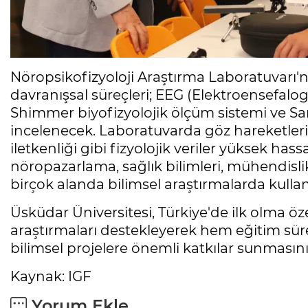
Nöropsikofizyoloji Araştırma Laboratuvarı'nd
davranışsal süreçleri; EEG (Elektroensefalog
Shimmer biyofizyolojik ölçüm sistemi ve Sana
incelenecek. Laboratuvarda göz hareketleri, b
iletkenliği gibi fizyolojik veriler yüksek hass
nöropazarlama, sağlık bilimleri, mühendisli
birçok alanda bilimsel araştırmalarda kullan
Üsküdar Üniversitesi, Türkiye'de ilk olma öze
araştırmaları destekleyerek hem eğitim süre
bilimsel projelere önemli katkılar sunmasını
Kaynak: IGF
Yorum Ekle