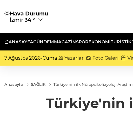
Hava Durumu
İzmir
34 °
ANASAYFA
GÜNDEM
MAGAZİN
SPOR
EKONOMİ
TURISTIK
7 Ağustos 2026-Cuma
Yazarlar
Foto Galeri
Vi
Anasayfa
SAĞLIK
Türkiye'nin ilk Nöropsikofizyoloji Araştır
Türkiye'nin 