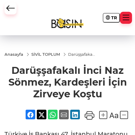
TR
Anasayfa
SİVİL TOPLUM
Darüşşafakalı
İnci Naz
Sönmez,
Darüşşafakalı İnci Naz
Kardeşleri
İçin Zirveye
Koştu
Sönmez, Kardeşleri İçin
Zirveye Koştu
Türkiye İş Bankası 47. İstanbul Maratonu,