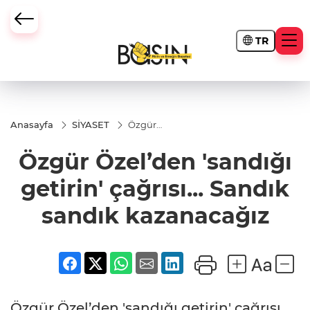
TR
Anasayfa
SİYASET
Özgür
Özel’den
'sandığı
Özgür Özel’den 'sandığı
getirin'
çağrısı...
Sandık
getirin' çağrısı... Sandık
sandık
kazanacağız
sandık kazanacağız
Özgür Özel’den 'sandığı getirin' çağrısı...