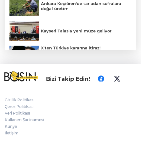
Ankara Keçiören'de tarladan sofralara
doğal üretim
Kayseri Talas'a yeni müze geliyor
X'ten Türkiye kararına itiraz!
İmamoğlu'nun Cumhurbaşkanlığı
Adaylığı Ofisi hesabına erişim engeli
mahkemeye taşındı
İzmir Bornova’da tarım ve dayanışma
Bizi Takip Edin!
hamlesi
Gizlilik Politikası
Bugün yurt genelinde hava nasıl olacak?
Çerez Politikası
Veri Politikası
Kullanım Şartnamesi
Künye
Konya’da Lise Medeniyet Akademisi
yükseliyor
İletişim