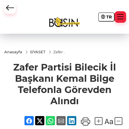
TR
Anasayfa
SİYASET
Zafer
Partisi
Bilecik İl
Zafer Partisi Bilecik İl
Başkanı
Kemal
Bilge
Başkanı Kemal Bilge
Telefonla
Görevden
Telefonla Görevden
Alındı
Alındı