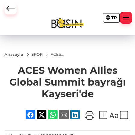
TR
Anasayfa
SPOR
ACES
Women
Allies
ACES Women Allies
Global
Summit
bayrağı
Global Summit bayrağı
Kayseri'de
Kayseri'de