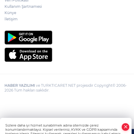
Veri Politikası
Kullanım Şartnamesi
Künye
Görevden uzaklaştırılan Utku Caner
Çaykara hakkında tahliye kararı
İletişim
HABER YAZILIMI
ve TURKTICARET.NET projesidir Copyright© 2006-
2026 Tüm hakları saklıdır.
Sizlere daha iyi hizmet sunabilmek adına sitemizde çerez
konumlandırmaktayız. Kişisel verileriniz, KVKK ve GDPR kapsamında
toplanıp işlenir. Sitemizi kullanarak, çerezleri kullanmamızı kabul etmiş