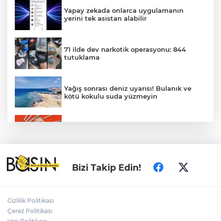
Yapay zekada onlarca uygulamanın
yerini tek asistan alabilir
71 ilde dev narkotik operasyonu: 844
tutuklama
Yağış sonrası deniz uyarısı! Bulanık ve
kötü kokulu suda yüzmeyin
Gürsel Tekin’den 'tutarlılık' mesajı... Tarihi
meselelerde pusula net olmalı
Türkiye ile Vietnam arasında 'hava'da
Bizi Takip Edin!
yeni dönem... Sefer kapasitesi artırıldı
Adalet Bakanı Gürlek: Behçet Oktay'ın
Gizlilik Politikası
şüpheli ölümü yeniden kapsamlı şekilde
Çerez Politikası
incelenecek