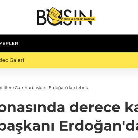
 YERLER
deo Galeri
llilere Cumhurbaşkanı Erdoğan'dan tebrik
nasında derece ka
aşkanı Erdoğan'da