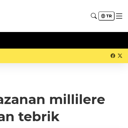
TR
zanan millilere
n tebrik