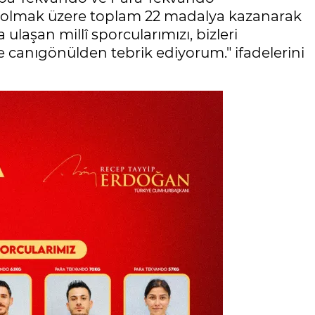
z olmak üzere toplam 22 madalya kazanarak
laşan millî sporcularımızı, bizleri
 canıgönülden tebrik ediyorum." ifadelerini