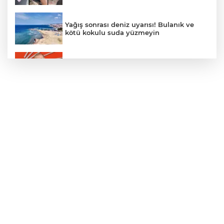
Yağış sonrası deniz uyarısı! Bulanık ve
kötü kokulu suda yüzmeyin
Gürsel Tekin’den 'tutarlılık' mesajı... Tarihi
meselelerde pusula net olmalı
Türkiye ile Vietnam arasında 'hava'da
yeni dönem... Sefer kapasitesi artırıldı
Adalet Bakanı Gürlek: Behçet Oktay'ın
şüpheli ölümü yeniden kapsamlı şekilde
incelenecek
Görevden uzaklaştırılan Utku Caner
Çaykara hakkında tahliye kararı