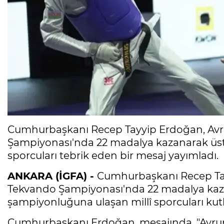
Cumhurbaşkanı Recep Tayyip Erdoğan, Avr
Şampiyonası'nda 22 madalya kazanarak üst 
sporcuları tebrik eden bir mesaj yayımladı.
ANKARA (İGFA) -
Cumhurbaşkanı Recep Ta
Tekvando Şampiyonası'nda 22 madalya kaza
şampiyonluğuna ulaşan millî sporcuları kutl
Cumhurbaşkanı Erdoğan, mesajında, "Avru