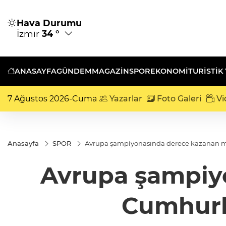
Hava Durumu
İzmir
34 °
ANASAYFA
GÜNDEM
MAGAZİN
SPOR
EKONOMİ
TURISTIK
7 Ağustos 2026-Cuma
Yazarlar
Foto Galeri
Vi
Anasayfa
SPOR
Avrupa şampiyonasında derece kazanan mi
Avrupa şampiyo
Cumhurb