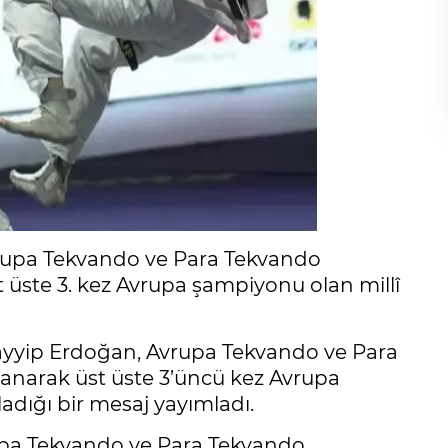
upa Tekvando ve Para Tekvando
üste 3. kez Avrupa şampiyonu olan millî
yyip Erdoğan, Avrupa Tekvando ve Para
narak üst üste 3’üncü kez Avrupa
adığı bir mesaj yayımladı.
pa Tekvando ve Para Tekvando