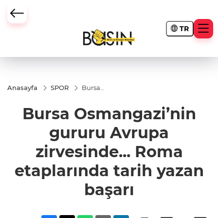
TR
Anasayfa
SPOR
Bursa
Osmangazi’nin
gururu Avrupa
Bursa Osmangazi’nin
zirvesinde...
Roma
etaplarında
gururu Avrupa
tarih yazan
başarı
zirvesinde... Roma
etaplarında tarih yazan
başarı