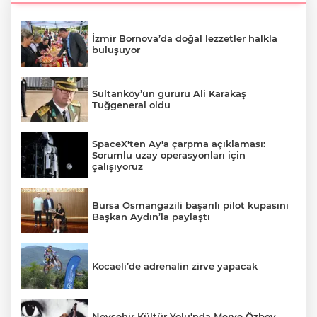
İzmir Bornova’da doğal lezzetler halkla
buluşuyor
Sultanköy’ün gururu Ali Karakaş
Tuğgeneral oldu
SpaceX'ten Ay'a çarpma açıklaması:
Sorumlu uzay operasyonları için
çalışıyoruz
Bursa Osmangazili başarılı pilot kupasını
Başkan Aydın’la paylaştı
Kocaeli’de adrenalin zirve yapacak
Nevşehir Kültür Yolu'nda Merve Özbey