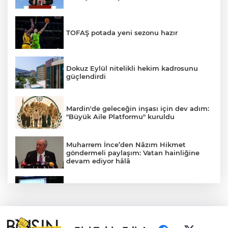
TOFAŞ potada yeni sezonu hazır
Dokuz Eylül nitelikli hekim kadrosunu
güçlendirdi
Mardin'de geleceğin inşası için dev adım:
"Büyük Aile Platformu" kuruldu
Muharrem İnce’den Nâzım Hikmet
göndermeli paylaşım: Vatan hainliğine
devam ediyor hâlâ
Konya GastroFest 3-6 Eylül’de lezzet
tutkunlarını ağırlayacak