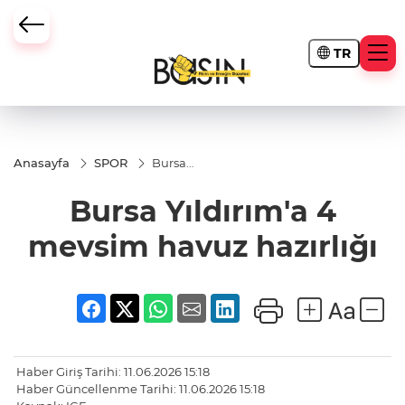
TR
Anasayfa
SPOR
Bursa
Yıldırım'a
4
Bursa Yıldırım'a 4
mevsim
havuz
hazırlığı
mevsim havuz hazırlığı
Haber Giriş Tarihi: 11.06.2026 15:18
Haber Güncellenme Tarihi: 11.06.2026 15:18