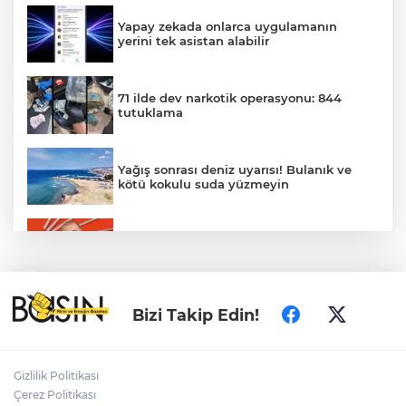
Yapay zekada onlarca uygulamanın
yerini tek asistan alabilir
71 ilde dev narkotik operasyonu: 844
tutuklama
Yağış sonrası deniz uyarısı! Bulanık ve
kötü kokulu suda yüzmeyin
Gürsel Tekin’den 'tutarlılık' mesajı... Tarihi
meselelerde pusula net olmalı
Türkiye ile Vietnam arasında 'hava'da
Bizi Takip Edin!
yeni dönem... Sefer kapasitesi artırıldı
Adalet Bakanı Gürlek: Behçet Oktay'ın
Gizlilik Politikası
şüpheli ölümü yeniden kapsamlı şekilde
Çerez Politikası
incelenecek