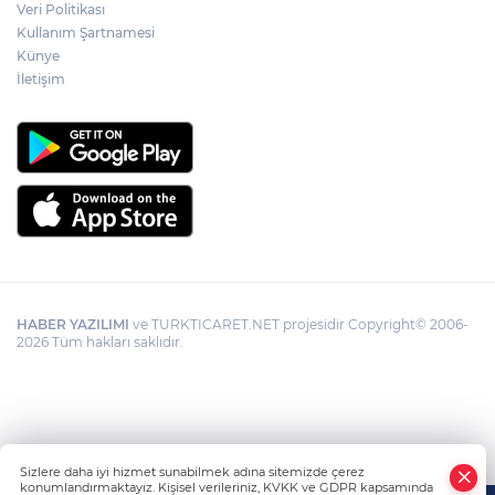
Veri Politikası
Kullanım Şartnamesi
Künye
Görevden uzaklaştırılan Utku Caner
Çaykara hakkında tahliye kararı
İletişim
HABER YAZILIMI
ve TURKTICARET.NET projesidir Copyright© 2006-
2026 Tüm hakları saklıdır.
Sizlere daha iyi hizmet sunabilmek adına sitemizde çerez
konumlandırmaktayız. Kişisel verileriniz, KVKK ve GDPR kapsamında