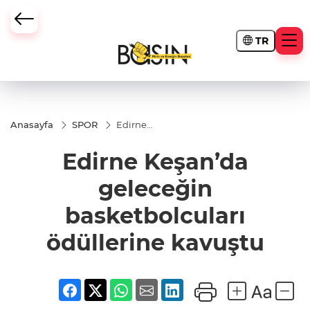
TR
Anasayfa
SPOR
Edirne
Keşan’da
geleceğin
Edirne Keşan’da
basketbolcuları
ödüllerine
kavuştu
geleceğin
basketbolcuları
ödüllerine kavuştu