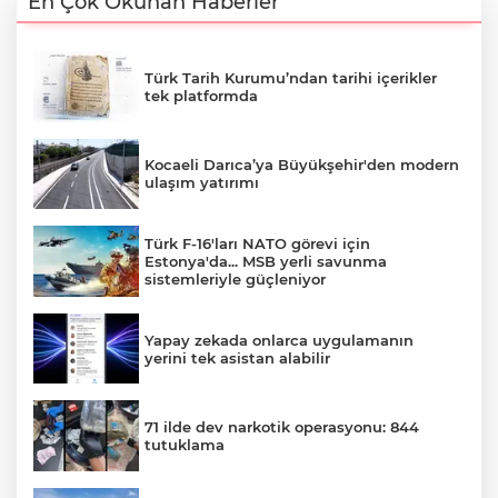
En Çok Okunan Haberler
Türk Tarih Kurumu’ndan tarihi içerikler
tek platformda
Kocaeli Darıca’ya Büyükşehir'den modern
ulaşım yatırımı
Türk F-16'ları NATO görevi için
Estonya'da... MSB yerli savunma
sistemleriyle güçleniyor
Yapay zekada onlarca uygulamanın
yerini tek asistan alabilir
71 ilde dev narkotik operasyonu: 844
tutuklama