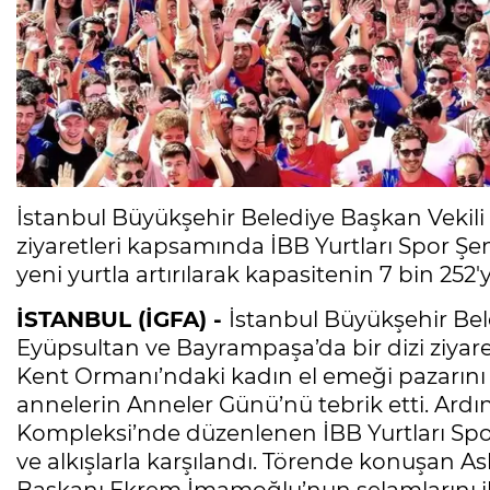
İstanbul Büyükşehir Belediye Başkan Vekil
ziyaretleri kapsamında İBB Yurtları Spor Şenl
yeni yurtla artırılarak kapasitenin 7 bin 252'
İSTANBUL (İGFA) -
İstanbul Büyükşehir Bel
Eyüpsultan ve Bayrampaşa’da bir dizi ziyar
Kent Ormanı’ndaki kadın el emeği pazarını
annelerin Anneler Günü’nü tebrik etti. Ar
Kompleksi’nde düzenlenen İBB Yurtları Spor
ve alkışlarla karşılandı. Törende konuşan As