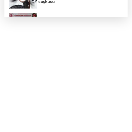
coşkusu
Gümrük Muhafaza'dan kaçakçılığa darbe!
2026'da 58 bin 519 canlı hayvan kurtarıldı
Edirne Keşan’da temizlik hareketi
ödülsüz kalmadı
TÜBİTAK'tan lisansüstü araştırmacılara
performans bursu çağrısı
Edirne Keşan'da Önkal Kılavuz'dan
anlamlı çalışma