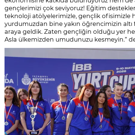
ekonomisine katkıda bulunuyoruz hem de ai
gençlerimizi çok seviyoruz! Eğitim destekleri
teknoloji atölyelerimizle, gençlik ofisimizl
yurdumuzdan bine yakın öğrencimizin altı fa
araya geldik. Zaten gençliğin olduğu yer her
Asla ülkemizden umudunuzu kesmeyin.” de