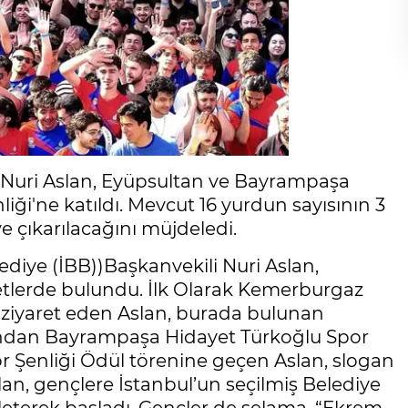
i Nuri Aslan, Eyüpsultan ve Bayrampaşa
iği'ne katıldı. Mevcut 16 yurdun sayısının 3
ye çıkarılacağını müjdeledi.
ediye (İBB))Başkanvekili Nuri Aslan,
etlerde bulundu. İlk Olarak Kemerburgaz
 ziyaret eden Aslan, burada bulunan
dından Bayrampaşa Hidayet Türkoğlu Spor
 Şenliği Ödül törenine geçen Aslan, slogan
lan, gençlere İstanbul’un seçilmiş Belediye