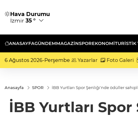
Hava Durumu
İzmir
35 °
ANASAYFA
GÜNDEM
MAGAZİN
SPOR
EKONOMİ
TURISTIK
6 Ağustos 2026-Perşembe
Yazarlar
Foto Galeri
Anasayfa
SPOR
İBB Yurtları Spor Şenliği'nde ödüller sahip
İBB Yurtları Spor