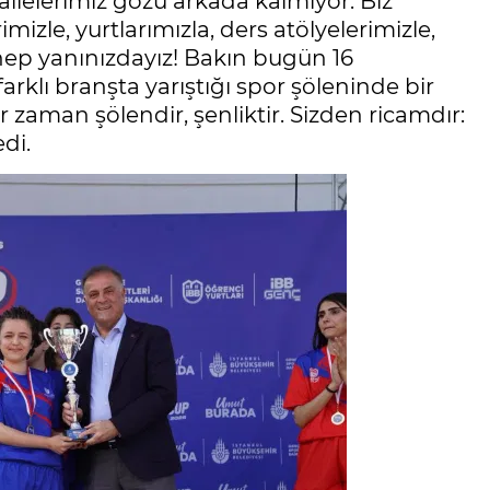
lelerimiz gözü arkada kalmıyor. Biz
mizle, yurtlarımızla, ders atölyelerimizle,
e hep yanınızdayız! Bakın bugün 16
rklı branşta yarıştığı spor şöleninde bir
 zaman şölendir, şenliktir. Sizden ricamdır:
di.