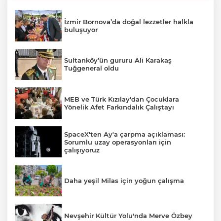
İzmir Bornova’da doğal lezzetler halkla
buluşuyor
Sultanköy’ün gururu Ali Karakaş
Tuğgeneral oldu
MEB ve Türk Kızılay'dan Çocuklara
Yönelik Afet Farkındalık Çalıştayı
SpaceX'ten Ay'a çarpma açıklaması:
Sorumlu uzay operasyonları için
çalışıyoruz
Daha yeşil Milas için yoğun çalışma
Nevşehir Kültür Yolu'nda Merve Özbey