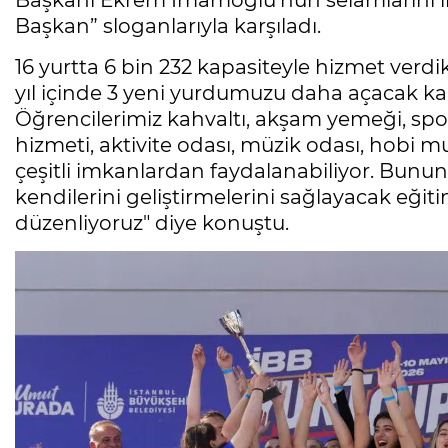
Başkanı Ekrem İmamoğlu’nun selamlarını il
Başkan” sloganlarıyla karşıladı.
16 yurtta 6 bin 232 kapasiteyle hizmet verdik
yıl içinde 3 yeni yurdumuzu daha açacak kap
Öğrencilerimiz kahvaltı, akşam yemeği, spo
hizmeti, aktivite odası, müzik odası, hobi mut
çeşitli imkanlardan faydalanabiliyor. Bunun y
kendilerini geliştirmelerini sağlayacak eğitim
düzenliyoruz" diye konuştu.