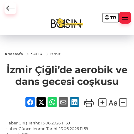
TR
Anasayfa
SPOR
İzmir
Çiğli’de
aerobik
İzmir Çiğli’de aerobik ve
ve dans
gecesi
coşkusu
dans gecesi coşkusu
Haber Giriş Tarihi: 13.06.2026 11:59
Haber Güncellenme Tarihi: 13.06.2026 11:59