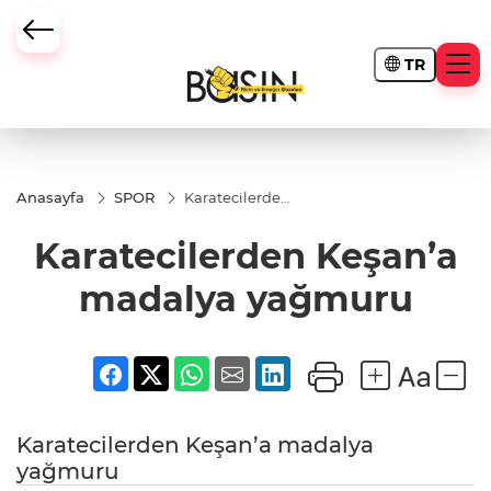
TR
Anasayfa
SPOR
Karatecilerden
Keşan’a
madalya
Karatecilerden Keşan’a
yağmuru
madalya yağmuru
Karatecilerden Keşan’a madalya
yağmuru