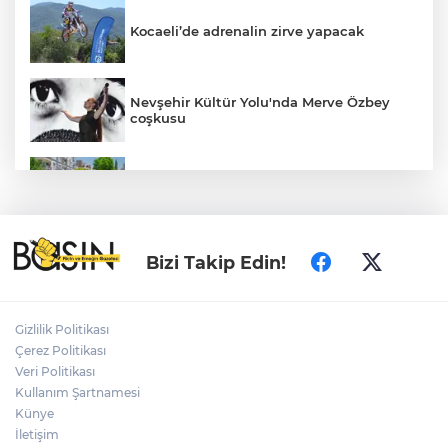
Kocaeli’de adrenalin zirve yapacak
Nevşehir Kültür Yolu'nda Merve Özbey
coşkusu
Daha yeşil Milas için yoğun çalışma
MEB ve Türk Kızılay'dan Çocuklara
Bizi Takip Edin!
Yönelik Afet Farkındalık Çalıştayı
Gizlilik Politikası
Edirne Keşan’da temizlik hareketi
Çerez Politikası
ödülsüz kalmadı
Veri Politikası
Kullanım Şartnamesi
Künye
Gümrük Muhafaza'dan kaçakçılığa darbe!
2026'da 58 bin 519 canlı hayvan kurtarıldı
İletişim