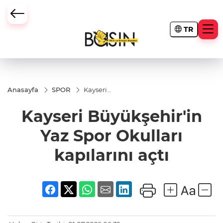
TR
Anasayfa
SPOR
Kayseri
Büyükşehir'in
Yaz Spor
Kayseri Büyükşehir'in
Okulları
kapılarını açtı
Yaz Spor Okulları
kapılarını açtı