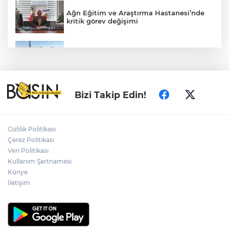
Ağrı Eğitim ve Araştırma Hastanesi’nde
kritik görev değişimi
Konya’da Lise Medeniyet Akademisi
yükseliyor
Mersin'de 4 merkez ilçeye güçlü yağmur
Bizi Takip Edin!
suyu yatırımı
Gizlilik Politikası
Ankara Keçiören'de tarladan sofralara
Çerez Politikası
doğal üretim
Veri Politikası
Kullanım Şartnamesi
Kleen-Hy-Dro-Gen Inc., sıfır karbon
Künye
emisyonlu hidrojen ısıtma teknolojisinde
İletişim
ISO ve TSSA düzenleyici onaylarını aldı