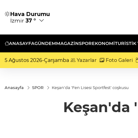
Hava Durumu
İzmir
37 °
ANASAYFA
GÜNDEM
MAGAZİN
SPOR
EKONOMİ
TURISTIK
5 Ağustos 2026-Çarşamba
Yazarlar
Foto Galeri
Anasayfa
SPOR
Keşan'da 'Fen Lisesi Sportfest' coşkusu
Keşan'da '