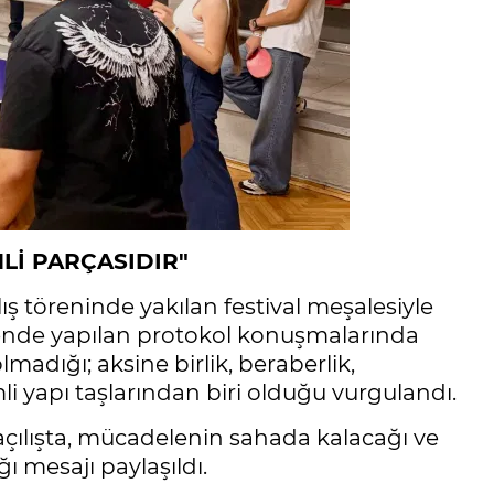
Lİ PARÇASIDIR"
lış töreninde yakılan festival meşalesiyle
rende yapılan protokol konuşmalarında
madığı; aksine birlik, beraberlik,
i yapı taşlarından biri olduğu vurgulandı.
i açılışta, mücadelenin sahada kalacağı ve
ı mesajı paylaşıldı.