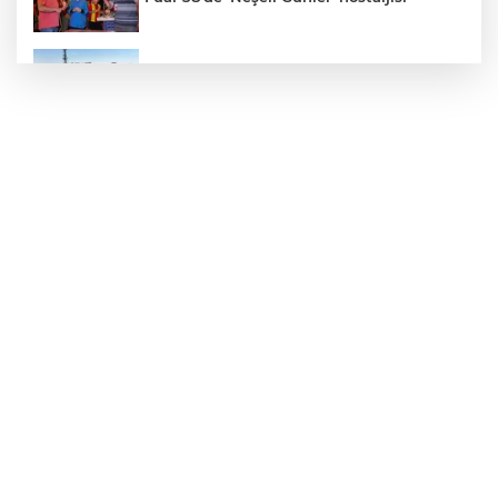
Konya’da Lise Medeniyet Akademisi
yükseliyor
Özgür Özel ve Veli Ağbaba için fezleke
hazırlandı!
İzmir Karabağlar Meclisi'nde çevre ve
yatırım gündemi
Büyükorhan, 'Büyükşehir'le şenlendi