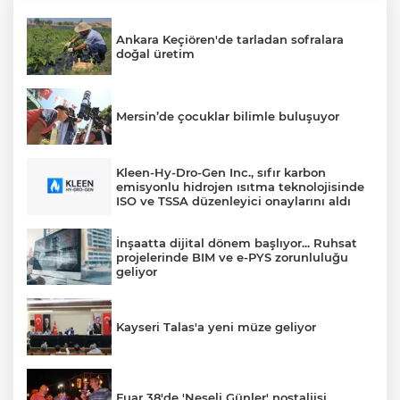
Ankara Keçiören'de tarladan sofralara
doğal üretim
Mersin’de çocuklar bilimle buluşuyor
Kleen-Hy-Dro-Gen Inc., sıfır karbon
emisyonlu hidrojen ısıtma teknolojisinde
ISO ve TSSA düzenleyici onaylarını aldı
İnşaatta dijital dönem başlıyor... Ruhsat
projelerinde BIM ve e-PYS zorunluluğu
geliyor
Kayseri Talas'a yeni müze geliyor
Fuar 38'de 'Neşeli Günler' nostaljisi