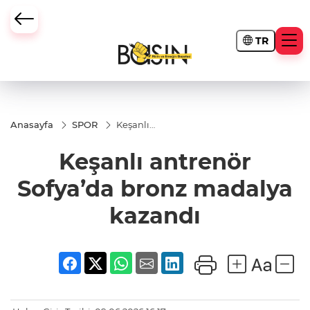
TR
Anasayfa
SPOR
Keşanlı
antrenör
Sofya’da
Keşanlı antrenör
bronz
madalya
kazandı
Sofya’da bronz madalya
kazandı