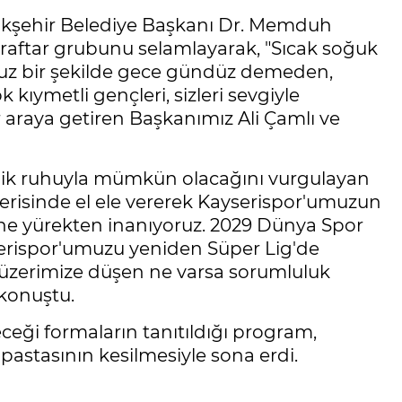
yükşehir Belediye Başkanı Dr. Memduh
araftar grubunu selamlayarak, "Sıcak soğuk
 bir şekilde gece gündüz demeden,
 kıymetli gençleri, sizleri sevgiyle
bir araya getiren Başkanımız Ali Çamlı ve
erlik ruhuyla mümkün olacağını vurgulayan
içerisinde el ele vererek Kayserispor'umuzun
ine yürekten inanıyoruz. 2029 Dünya Spor
serispor'umuzu yeniden Süper Lig'de
üzerimize düşen ne varsa sorumluluk
konuştu.
eceği formaların tanıtıldığı program,
ıl pastasının kesilmesiyle sona erdi.