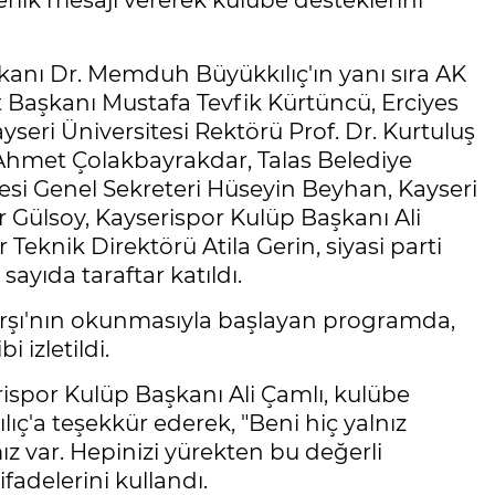
rlik mesajı vererek kulübe desteklerini
anı Dr. Memduh Büyükkılıç'ın yanı sıra AK
at Başkanı Mustafa Tevfik Kürtüncü, Erciyes
ayseri Üniversitesi Rektörü Prof. Dr. Kurtuluş
Ahmet Çolakbayrakdar, Talas Belediye
esi Genel Sekreteri Hüseyin Beyhan, Kayseri
Gülsoy, Kayserispor Kulüp Başkanı Ali
Teknik Direktörü Atila Gerin, siyasi parti
 sayıda taraftar katıldı.
arşı'nın okunmasıyla başlayan programda,
i izletildi.
spor Kulüp Başkanı Ali Çamlı, kulübe
ıç'a teşekkür ederek, "Beni hiç yalnız
 var. Hepinizi yürekten bu değerli
adelerini kullandı.