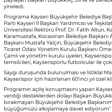
paylaşan Başkan Büyükkılıç, birlik ve berabe
yineledi.
Programa Kayseri Büyükşehir Belediye Başk
Parti Kayseri İl Başkan Yardımcısı ve Teşkil
Üniversitesi Rektörü Prof. Dr. Fatih Altun, K
Karamustafa, Kocasinan Belediye Başkanı 
Başkanı Mustafa Yalçın, Büyükşehir Belediy
Ticaret Odası Yönetim Kurulu Başkanı Ömer 
Çamlı ve yönetim kurulu üyeleri, Kayserispor 
temsilcileri, Kayserisporlu futbolcular ile çok
Saygı duruşunda bulunulması ve İstiklal M
Kayserispor için hazırlanan 60’ıncı yıl özel klib
Programın açılış konuşmasını yapan Kayseri
verdiği desteklerden dolayı Başkan Büyükkıl
bırakmayan Büyükşehir Belediye Başkanımız
büyüğümüzü alkışlamaya davet ediyorum" if