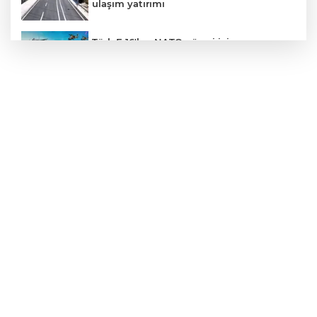
ulaşım yatırımı
Türk F-16'ları NATO görevi için
Estonya'da... MSB yerli savunma
sistemleriyle güçleniyor
Yapay zekada onlarca uygulamanın
yerini tek asistan alabilir
CHP'li Sarıbal'dan orman yangınları ve
tarım politikalarına eleştiri
Ordu Gölköy’de 70 bina yeni yüzüne
kavuşuyor