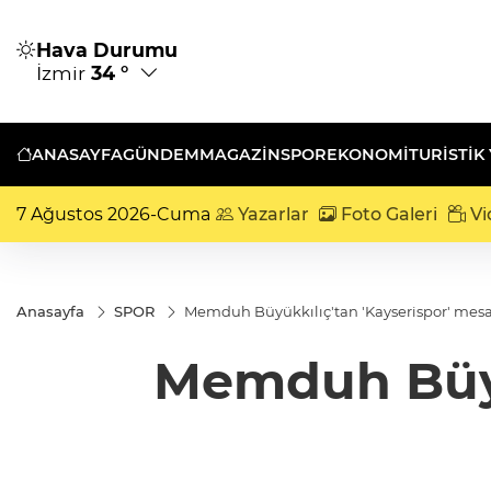
Hava Durumu
İzmir
34 °
ANASAYFA
GÜNDEM
MAGAZİN
SPOR
EKONOMİ
TURISTIK
7 Ağustos 2026-Cuma
Yazarlar
Foto Galeri
Vi
Anasayfa
SPOR
Memduh Büyükkılıç'tan 'Kayserispor' mesa
Memduh Büyük