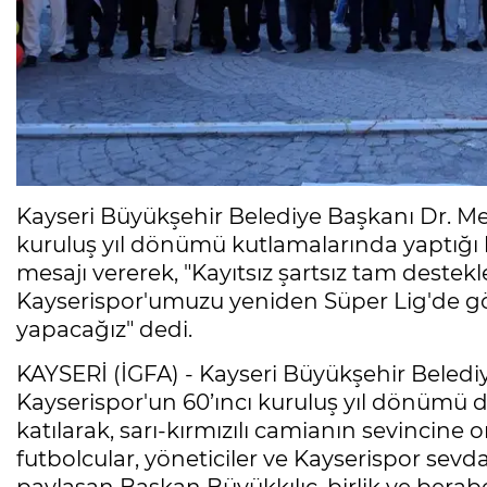
Kayseri Büyükşehir Belediye Başkanı Dr. Me
kuruluş yıl dönümü kutlamalarında yaptığı 
mesajı vererek, "Kayıtsız şartsız tam deste
Kayserispor'umuzu yeniden Süper Lig'de gö
yapacağız" dedi.
KAYSERİ (İGFA) - Kayseri Büyükşehir Beled
Kayserispor'un 60’ıncı kuruluş yıl dönümü
katılarak, sarı-kırmızılı camianın sevincine 
futbolcular, yöneticiler ve Kayserispor sevdal