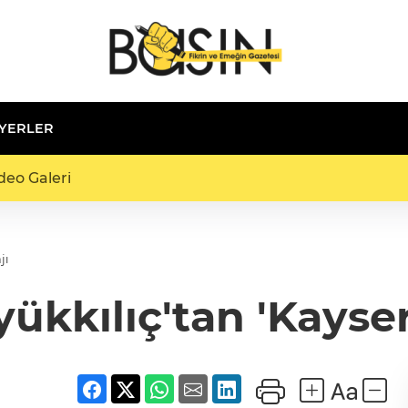
 YERLER
deo Galeri
jı
kılıç'tan 'Kayser