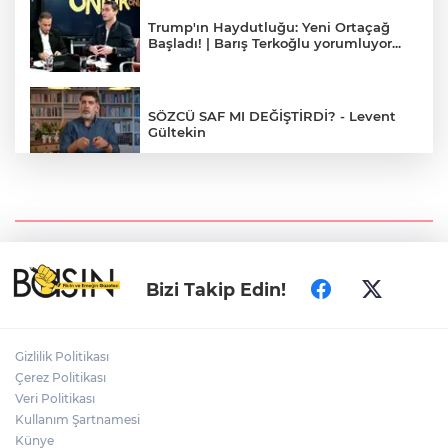
Trump'ın Haydutluğu: Yeni Ortaçağ
Başladı! | Barış Terkoğlu yorumluyor...
SÖZCÜ SAF MI DEĞİŞTİRDİ? - Levent
Gültekin
Yapay Zeka Balonu Patlamak Üzere
mi? LLM Duvara mı Çarptı? - Barış
Özcan
Bizi Takip Edin!
Piçhane | Evvel Zaman İçinde İzmir
Gizlilik Politikası
Çerez Politikası
İzmir'in tarihi semti Basmane: "Yoksul,
garibanın yaşadığı yerdir"
Veri Politikası
Kullanım Şartnamesi
Künye