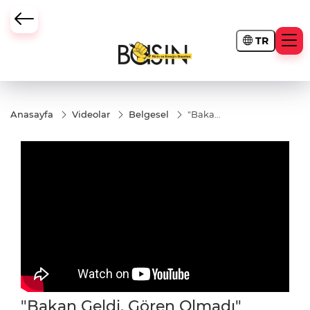
TR
Anasayfa
Videolar
Belgesel
"Bakan
Geldi,
Gören
Olmadı"
"Bakan Geldi, Gören Olmadı"