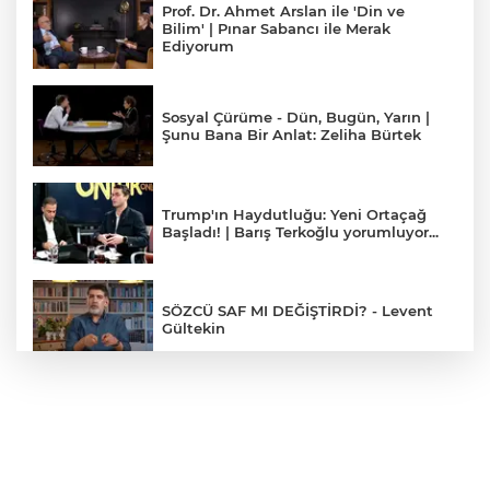
Prof. Dr. Ahmet Arslan ile 'Din ve
Bilim' | Pınar Sabancı ile Merak
Ediyorum
Sosyal Çürüme - Dün, Bugün, Yarın |
Şunu Bana Bir Anlat: Zeliha Bürtek
Trump'ın Haydutluğu: Yeni Ortaçağ
Başladı! | Barış Terkoğlu yorumluyor...
SÖZCÜ SAF MI DEĞİŞTİRDİ? - Levent
Gültekin
Yapay Zeka Balonu Patlamak Üzere
mi? LLM Duvara mı Çarptı? - Barış
Özcan