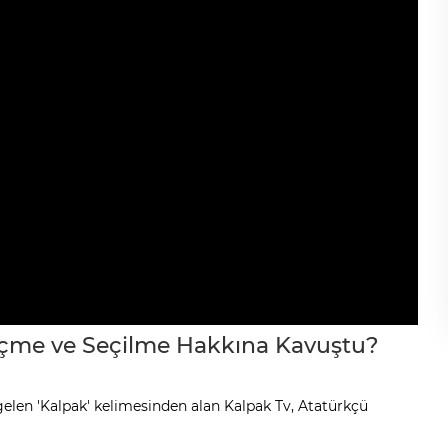
eçme ve Seçilme Hakkına Kavuştu?
gelen 'Kalpak' kelimesinden alan Kalpak Tv, Atatürkçü