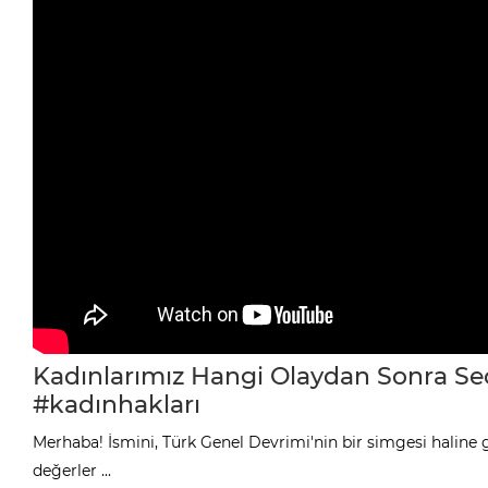
Kadınlarımız Hangi Olaydan Sonra S
#kadınhakları
Merhaba! İsmini, Türk Genel Devrimi'nin bir simgesi haline 
değerler ...