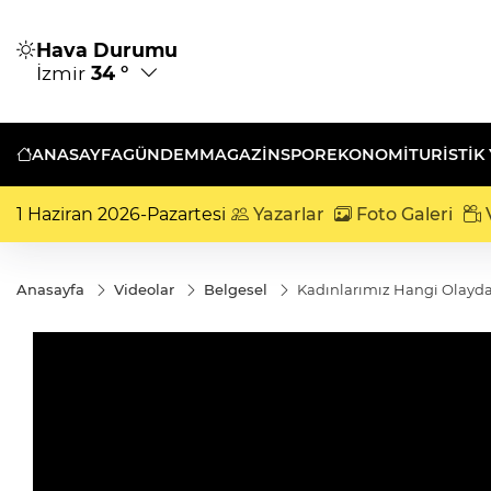
Hava Durumu
İzmir
34 °
ANASAYFA
GÜNDEM
MAGAZİN
SPOR
EKONOMİ
TURISTIK
1 Haziran 2026-Pazartesi
Yazarlar
Foto Galeri
V
Anasayfa
Videolar
Belgesel
Kadınlarımız Hangi Olayd