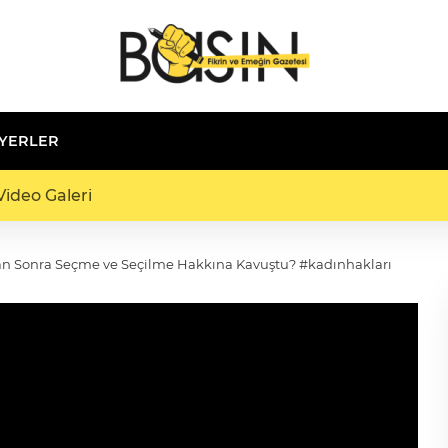
 YERLER
ideo Galeri
an Sonra Seçme ve Seçilme Hakkına Kavuştu? #kadınhakları