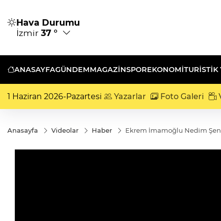
Hava Durumu
İzmir
37 °
ANASAYFA
GÜNDEM
MAGAZİN
SPOR
EKONOMİ
TURISTIK
1 Haziran 2026-Pazartesi
Yazarlar
Foto Galeri
V
Anasayfa
Videolar
Haber
Ekrem İmamoğlu Nedim Şener'i