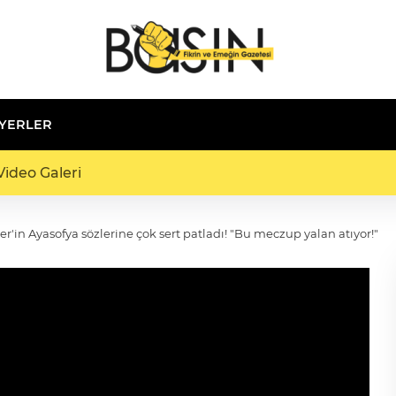
 YERLER
ideo Galeri
n Ayasofya sözlerine çok sert patladı! "Bu meczup yalan atıyor!"