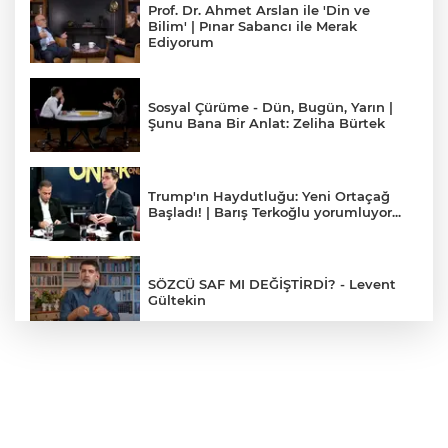
Prof. Dr. Ahmet Arslan ile 'Din ve
Bilim' | Pınar Sabancı ile Merak
Ediyorum
Sosyal Çürüme - Dün, Bugün, Yarın |
Şunu Bana Bir Anlat: Zeliha Bürtek
Trump'ın Haydutluğu: Yeni Ortaçağ
Başladı! | Barış Terkoğlu yorumluyor...
SÖZCÜ SAF MI DEĞİŞTİRDİ? - Levent
Gültekin
Yapay Zeka Balonu Patlamak Üzere
mi? LLM Duvara mı Çarptı? - Barış
Özcan