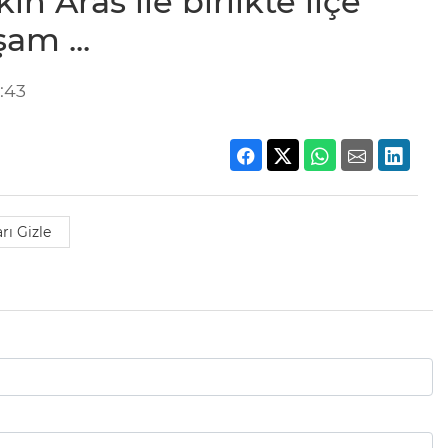
n Aras ile birlikte ilçe
am ...
:43
rı Gizle