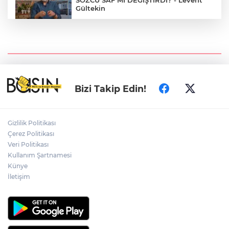
SÖZCÜ SAF MI DEĞİŞTİRDİ? - Levent
Gültekin
Yapay Zeka Balonu Patlamak Üzere
mi? LLM Duvara mı Çarptı? - Barış
Özcan
Bizi Takip Edin!
Piçhane | Evvel Zaman İçinde İzmir
Gizlilik Politikası
Çerez Politikası
İzmir'in tarihi semti Basmane: "Yoksul,
garibanın yaşadığı yerdir"
Veri Politikası
Kullanım Şartnamesi
Künye
İletişim
HABERTÜRK'E TUHAF OPERASYON! -
Levent Gültekin