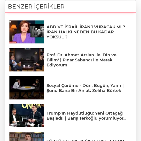
BENZER İÇERİKLER
ABD VE İSRAİL İRAN’I VURACAK MI ?
İRAN HALKI NEDEN BU KADAR
YOKSUL ?
Prof. Dr. Ahmet Arslan ile 'Din ve
Bilim' | Pınar Sabancı ile Merak
Ediyorum
Sosyal Çürüme - Dün, Bugün, Yarın |
Şunu Bana Bir Anlat: Zeliha Bürtek
Trump'ın Haydutluğu: Yeni Ortaçağ
Başladı! | Barış Terkoğlu yorumluyor...