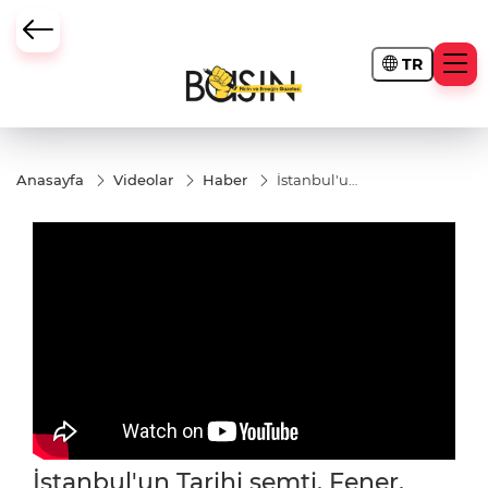
TR
Anasayfa
Videolar
Haber
İstanbul'un
Tarihi
semti.
Fener.
Kafeler
caddesi ve
kiremit
evleri
İstanbul'un Tarihi semti. Fener.