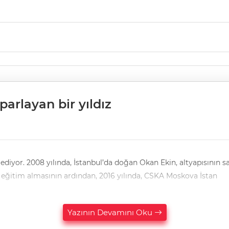
parlayan bir yıldız
e jimnastik branşında
ik eğitim almasının ardından, 2016 yılında, CSKA Moskova İstan
Yazının Devamını Oku