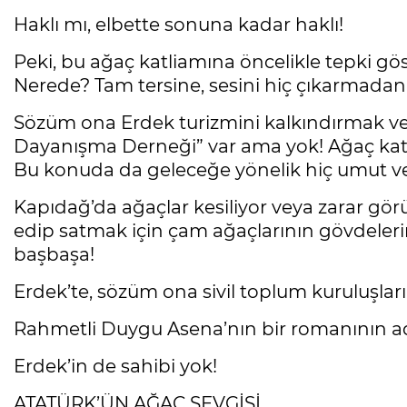
Haklı mı, elbette sonuna kadar haklı!
Peki, bu ağaç katliamına öncelikle tepki 
Nerede? Tam tersine, sesini hiç çıkarmadan
Sözüm ona Erdek turizmini kalkındırmak ve 
Dayanışma Derneği” var ama yok! Ağaç katlia
Bu konuda da geleceğe yönelik hiç umut ver
Kapıdağ’da ağaçlar kesiliyor veya zarar görü
edip satmak için çam ağaçlarının gövdelerini
başbaşa!
Erdek’te, sözüm ona sivil toplum kuruluşlar
Rahmetli Duygu Asena’nın bir romanının adı
Erdek’in de sahibi yok!
ATATÜRK’ÜN AĞAÇ SEVGİSİ