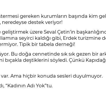
göstermesi gereken kurumların başında kim ge
, neredeyse destek veriyor!
geliştirmek üzere Seval Çetin’in başkanlığınd
mına seyirci kaldığı gibi, Erdek turizmine d
miyor. Tipik bir tabela derneği!
yor. Bu doğa cennetinde sık sık gezen bir arka
 bıçakla deştiklerini söyledi. Çünkü Kapıdağ’
ı var. Ama hiçbir konuda sesleri duyulmuyor.
, “Kadının Adı Yok”tu.