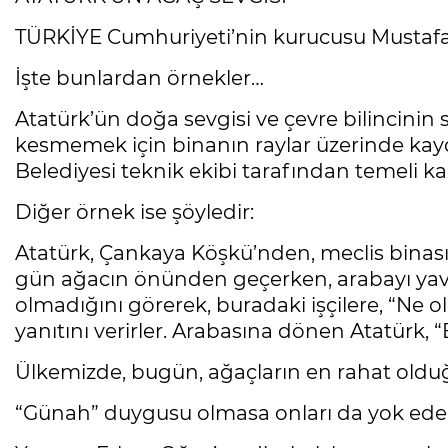
TÜRKİYE Cumhuriyeti’nin kurucusu Mustafa K
İşte bunlardan örnekler…
Atatürk’ün doğa sevgisi ve çevre bilincinin 
kesmemek için binanın raylar üzerinde kaydı
Belediyesi teknik ekibi tarafından temeli kaz
Diğer örnek ise şöyledir:
Atatürk, Çankaya Köşkü’nden, meclis binası
gün ağacın önünden geçerken, arabayı yavaş
olmadığını görerek, buradaki işçilere, “Ne o
yanıtını verirler. Arabasına dönen Atatürk,
Ülkemizde, bugün, ağaçların en rahat olduğu
“Günah” duygusu olmasa onları da yok ede