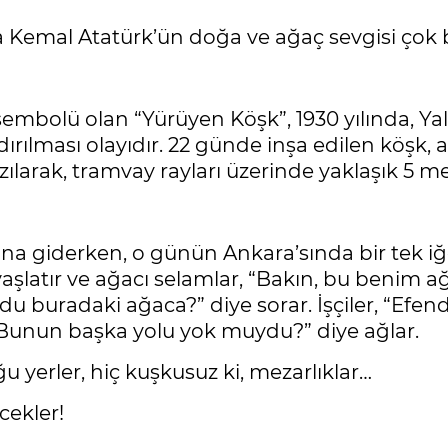
emal Atatürk’ün doğa ve ağaç sevgisi çok bi
sembolü olan “Yürüyen Köşk”, 1930 yılında, Yalo
rılması olayıdır. 22 günde inşa edilen köşk, a
ılarak, tramvay rayları üzerinde yaklaşık 5 met
na giderken, o günün Ankara’sında bir tek iğ
latır ve ağacı selamlar, “Bakın, bu benim ağ
ldu buradaki ağaca?” diye sorar. İşçiler, “Efen
 “Bunun başka yolu yok muydu?” diye ağlar.
 yerler, hiç kuşkusuz ki, mezarlıklar…
cekler!