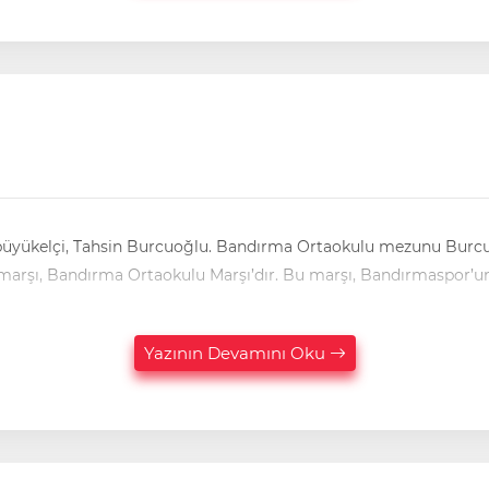
urcuoğlu, “Sevgili Önder kardeşim. Bugün, Bandırmaspor’un
marşı, Bandırma Ortaokulu Marşı’dır. Bu marşı, Bandırmaspor’u
Yazının Devamını Oku