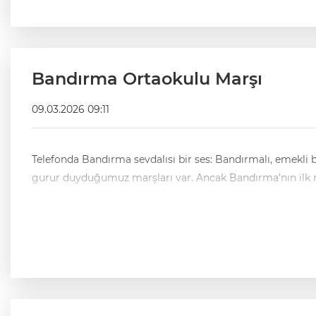
Bandırma Ortaokulu Marşı
09.03.2026 09:11
Telefonda Bandırma sevdalısı bir ses: Bandırmalı, emekli büyükelçi, Tahsin Burcuoğlu. Bandırma Ortaokulu mezunu B
gurur duyduğumuz marşları var. Ancak Bandırma’nın ilk 