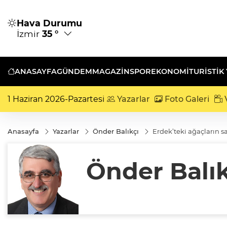
Hava Durumu
İzmir
35 °
ANASAYFA
GÜNDEM
MAGAZİN
SPOR
EKONOMİ
TURISTIK
1 Haziran 2026-Pazartesi
Yazarlar
Foto Galeri
V
Anasayfa
Yazarlar
Önder Balıkçı
Erdek’teki ağaçların sa
Önder Balık