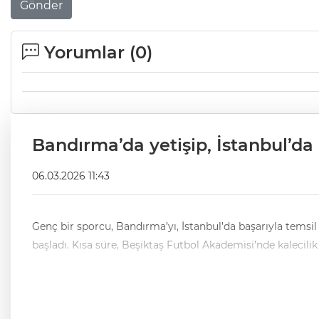
Gönder
Yorumlar (
0
)
Bandırma’da yetişip, İstanbul’da 
06.03.2026 11:43
Genç bir sporcu, Bandırma’yı, İstanbul’da başarıyla temsil ediyor. 2008 yılında, İstanbul’da doğan Okan Ekin, altyapısının sağlam olması amacıyla, spora önc
başladı. Kısa süre, Beşiktaş Futbol Akademisi’nde kalecil