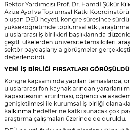
Rektör Yardımcısı Prof. Dr. Hamdi Şükür Kılı
Azize Ayol ve Toplumsal Katkı Koordinatör
oluşan DEÜ heyeti, kongre süresince sürdürü
yükseköğretimde toplumsal etki, araştırma kap
uluslararası iş birlikleri başlıklarında düzen
çeşitli ülkelerden üniversite temsilcileri, a
sektör paydaşlarıyla görüşmeler gerçekleşti
değerlendirdi.
YENİ İŞ BİRLİĞİ FIRSATLARI GÖRÜŞÜLDÜ
Kongre kapsamında yapılan temaslarda; ortak
uluslararası fon kaynaklarından yararlanılm
kapasitesinin artırılması, öğrenci ve akad
genişletilmesi ile kurumsal iş birliği olanakl
kalkınma hedeflerine katkı sunacak çok payda
araştırma çalışmaları üzerinde de duruldu.