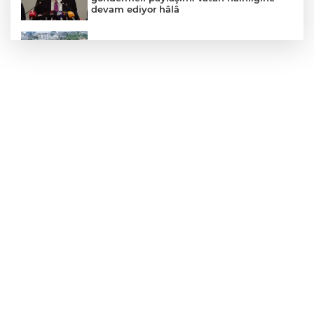
devam ediyor hâlâ
Denizli’den Adıyaman’a kardeşlik
köprüsü kuruldu
MEB ve Türk Kızılay'dan Çocuklara
Yönelik Afet Farkındalık Çalıştayı
TOFAŞ potada yeni sezonu hazır
2025'te Ar-Ge'ye 254 milyar TL harcadık!
Ar-Ge'de en büyük pay üniversitelere