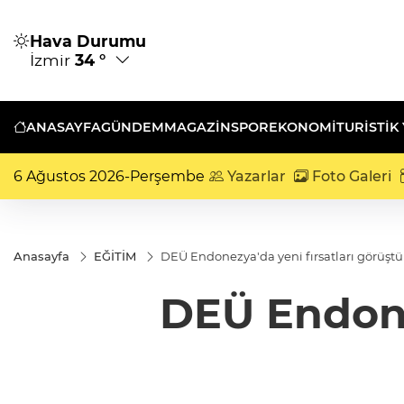
Hava Durumu
İzmir
34 °
ANASAYFA
GÜNDEM
MAGAZİN
SPOR
EKONOMİ
TURISTIK
6 Ağustos 2026-Perşembe
Yazarlar
Foto Galeri
Anasayfa
EĞİTİM
DEÜ Endonezya'da yeni fırsatları görüştü
DEÜ Endone