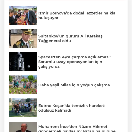
İzmir Bornova’da doğal lezzetler halkla
buluşuyor
Sultanköy’ün gururu Ali Karakaş
Tuğgeneral oldu
SpaceX'ten Ay'a çarpma açıklaması:
Sorumlu uzay operasyonları için
çalışıyoruz
Daha yeşil Milas için yoğun çalışma
Edirne Keşan’da temizlik hareketi
ödülsüz kalmadı
Muharrem İnce’den Nâzım Hikmet
göndermeli paylaşım: Vatan hainliğine