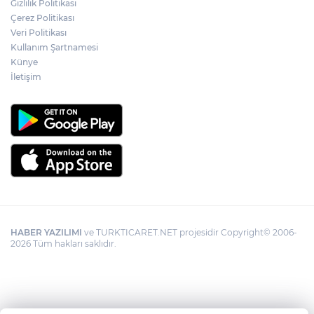
Gizlilik Politikası
Edirne Keşan’da temizlik hareketi
Çerez Politikası
ödülsüz kalmadı
Veri Politikası
Kullanım Şartnamesi
Künye
Gümrük Muhafaza'dan kaçakçılığa darbe!
2026'da 58 bin 519 canlı hayvan kurtarıldı
İletişim
HABER YAZILIMI
ve TURKTICARET.NET projesidir Copyright© 2006-
2026 Tüm hakları saklıdır.