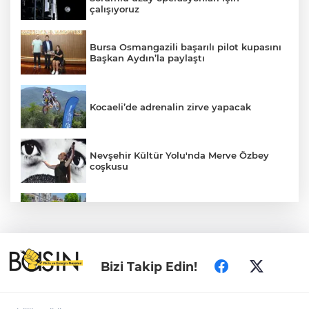
çalışıyoruz
Bursa Osmangazili başarılı pilot kupasını
Başkan Aydın’la paylaştı
Kocaeli’de adrenalin zirve yapacak
Nevşehir Kültür Yolu'nda Merve Özbey
coşkusu
Daha yeşil Milas için yoğun çalışma
MEB ve Türk Kızılay'dan Çocuklara
Bizi Takip Edin!
Yönelik Afet Farkındalık Çalıştayı