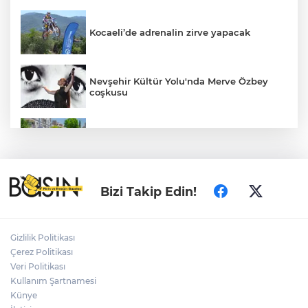
Kocaeli’de adrenalin zirve yapacak
Nevşehir Kültür Yolu'nda Merve Özbey
coşkusu
Daha yeşil Milas için yoğun çalışma
MEB ve Türk Kızılay'dan Çocuklara
Bizi Takip Edin!
Yönelik Afet Farkındalık Çalıştayı
Gizlilik Politikası
Edirne Keşan’da temizlik hareketi
Çerez Politikası
ödülsüz kalmadı
Veri Politikası
Kullanım Şartnamesi
Künye
Gümrük Muhafaza'dan kaçakçılığa darbe!
2026'da 58 bin 519 canlı hayvan kurtarıldı