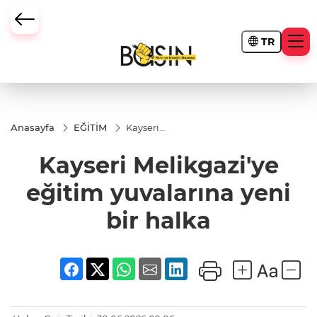
TR
Anasayfa
EĞİTİM
Kayseri
Melikgazi'ye
eğitim
Kayseri Melikgazi'ye
yuvalarına
yeni bir
halka
eğitim yuvalarına yeni
bir halka