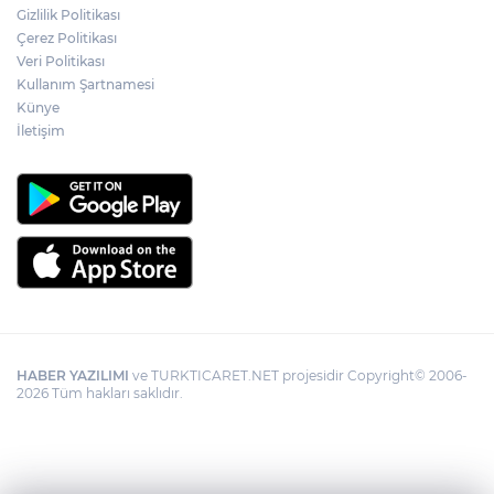
Adalet Bakanı Gürlek: Behçet Oktay'ın
Gizlilik Politikası
şüpheli ölümü yeniden kapsamlı şekilde
Çerez Politikası
incelenecek
Veri Politikası
Kullanım Şartnamesi
Künye
Görevden uzaklaştırılan Utku Caner
Çaykara hakkında tahliye kararı
İletişim
HABER YAZILIMI
ve TURKTICARET.NET projesidir Copyright© 2006-
2026 Tüm hakları saklıdır.