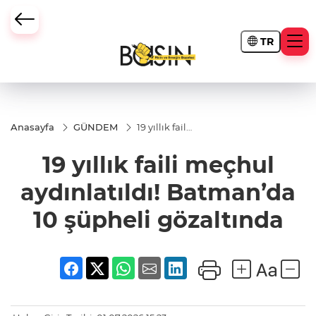
TR
Anasayfa
GÜNDEM
19 yıllık faili
meçhul
aydınlatıldı!
19 yıllık faili meçhul
Batman’da
10 şüpheli
gözaltında
aydınlatıldı! Batman’da
10 şüpheli gözaltında