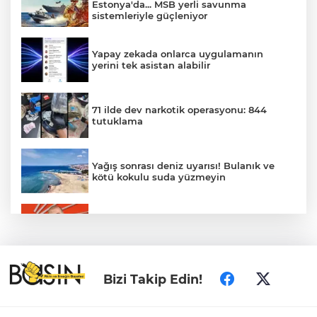
Estonya'da... MSB yerli savunma
sistemleriyle güçleniyor
Yapay zekada onlarca uygulamanın
yerini tek asistan alabilir
71 ilde dev narkotik operasyonu: 844
tutuklama
Yağış sonrası deniz uyarısı! Bulanık ve
kötü kokulu suda yüzmeyin
Gürsel Tekin’den 'tutarlılık' mesajı... Tarihi
meselelerde pusula net olmalı
Türkiye ile Vietnam arasında 'hava'da
Bizi Takip Edin!
yeni dönem... Sefer kapasitesi artırıldı