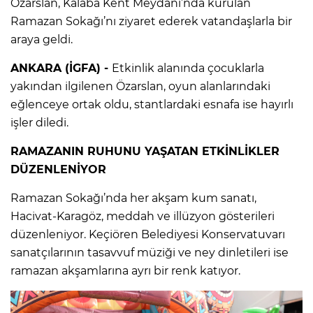
Özarslan, Kalaba Kent Meydanı’nda kurulan
Ramazan Sokağı’nı ziyaret ederek vatandaşlarla bir
araya geldi.
ANKARA (İGFA) -
Etkinlik alanında çocuklarla
yakından ilgilenen Özarslan, oyun alanlarındaki
eğlenceye ortak oldu, stantlardaki esnafa ise hayırlı
işler diledi.
RAMAZANIN RUHUNU YAŞATAN ETKİNLİKLER
DÜZENLENİYOR
Ramazan Sokağı’nda her akşam kum sanatı,
Hacivat-Karagöz, meddah ve illüzyon gösterileri
düzenleniyor. Keçiören Belediyesi Konservatuvarı
sanatçılarının tasavvuf müziği ve ney dinletileri ise
ramazan akşamlarına ayrı bir renk katıyor.