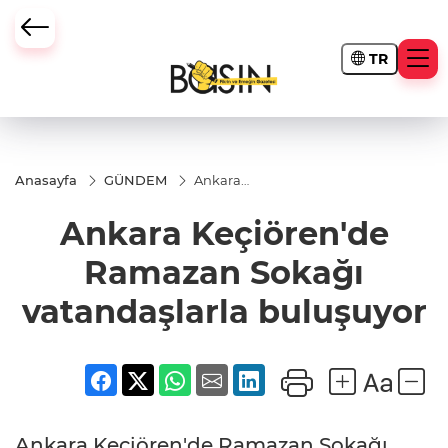
TR
Anasayfa
GÜNDEM
Ankara
Keçiören'de
Ramazan
Ankara Keçiören'de
Sokağı
vatandaşlarla
buluşuyor
Ramazan Sokağı
vatandaşlarla buluşuyor
Ankara Keçiören'de Ramazan Sokağı