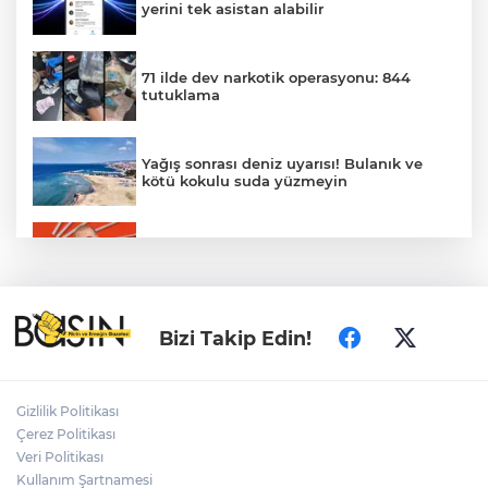
yerini tek asistan alabilir
71 ilde dev narkotik operasyonu: 844
tutuklama
Yağış sonrası deniz uyarısı! Bulanık ve
kötü kokulu suda yüzmeyin
Gürsel Tekin’den 'tutarlılık' mesajı... Tarihi
meselelerde pusula net olmalı
Türkiye ile Vietnam arasında 'hava'da
Bizi Takip Edin!
yeni dönem... Sefer kapasitesi artırıldı
Adalet Bakanı Gürlek: Behçet Oktay'ın
Gizlilik Politikası
şüpheli ölümü yeniden kapsamlı şekilde
Çerez Politikası
incelenecek
Veri Politikası
Kullanım Şartnamesi