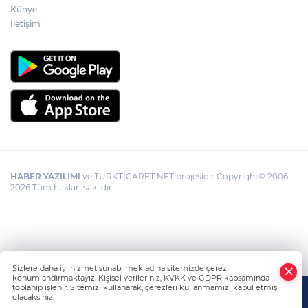
Künye
Görevden uzaklaştırılan Utku Caner
Çaykara hakkında tahliye kararı
İletişim
HABER YAZILIMI
ve TURKTICARET.NET projesidir Copyright© 2006-
2026 Tüm hakları saklıdır.
Sizlere daha iyi hizmet sunabilmek adına sitemizde çerez
konumlandırmaktayız. Kişisel verileriniz, KVKK ve GDPR kapsamında
toplanıp işlenir. Sitemizi kullanarak, çerezleri kullanmamızı kabul etmiş
olacaksınız.