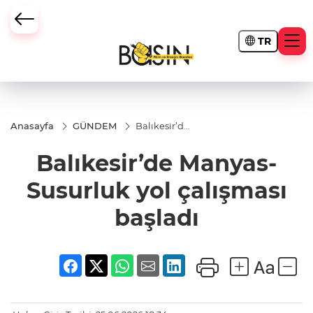
TR
Anasayfa
GÜNDEM
Balıkesir’de
Manyas-
Susurluk
Balıkesir’de Manyas-
yol
çalışması
başladı
Susurluk yol çalışması
başladı