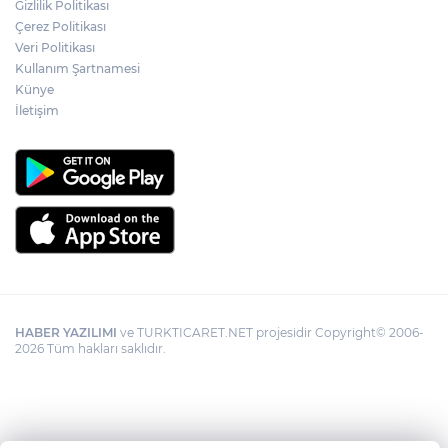
Gizlilik Politikası
Bursa Osmangazili başarılı pilot kupasını
Çerez Politikası
Başkan Aydın’la paylaştı
Veri Politikası
Kullanım Şartnamesi
Künye
Nevşehir Kültür Yolu'nda Merve Özbey
coşkusu
İletişim
HABER YAZILIMI
ve TURKTICARET.NET projesidir Copyright© 2006-
2026 Tüm hakları saklıdır.