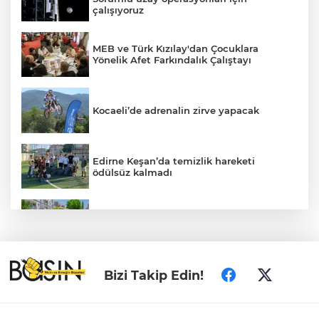
çalışıyoruz
MEB ve Türk Kızılay'dan Çocuklara
Yönelik Afet Farkındalık Çalıştayı
Kocaeli’de adrenalin zirve yapacak
Edirne Keşan’da temizlik hareketi
ödülsüz kalmadı
Daha yeşil Milas için yoğun çalışma
TÜBİTAK'tan lisansüstü araştırmacılara
Bizi Takip Edin!
performans bursu çağrısı