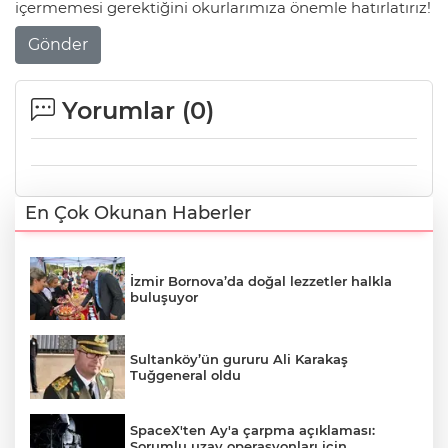
içermemesi gerektiğini okurlarımıza önemle hatırlatırız!
Gönder
Yorumlar (
0
)
En Çok Okunan Haberler
İzmir Bornova’da doğal lezzetler halkla
buluşuyor
Sultanköy’ün gururu Ali Karakaş
Tuğgeneral oldu
SpaceX'ten Ay'a çarpma açıklaması:
Sorumlu uzay operasyonları için