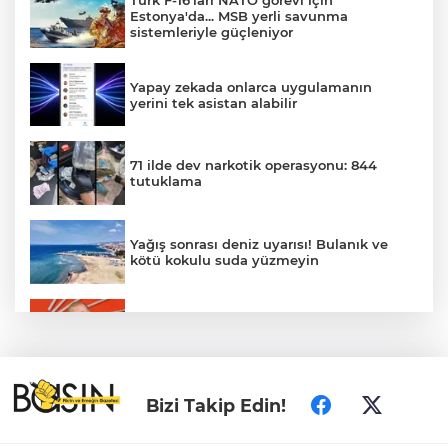
Türk F-16'ları NATO görevi için
Estonya'da... MSB yerli savunma
sistemleriyle güçleniyor
Yapay zekada onlarca uygulamanın
yerini tek asistan alabilir
71 ilde dev narkotik operasyonu: 844
tutuklama
Yağış sonrası deniz uyarısı! Bulanık ve
kötü kokulu suda yüzmeyin
Gürsel Tekin’den 'tutarlılık' mesajı... Tarihi
meselelerde pusula net olmalı
Türkiye ile Vietnam arasında 'hava'da
Bizi Takip Edin!
yeni dönem... Sefer kapasitesi artırıldı