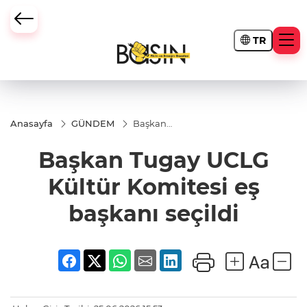
TR
Anasayfa
GÜNDEM
Başkan
Tugay
UCLG
Başkan Tugay UCLG
Kültür
Komitesi
eş
Kültür Komitesi eş
başkanı
seçildi
başkanı seçildi