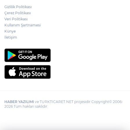
Adalet Bakanı Gürlek: Behçet Oktay'ın
Gizlilik Politikası
şüpheli ölümü yeniden kapsamlı şekilde
Çerez Politikası
incelenecek
Veri Politikası
Kullanım Şartnamesi
Künye
Görevden uzaklaştırılan Utku Caner
Çaykara hakkında tahliye kararı
İletişim
HABER YAZILIMI
ve TURKTICARET.NET projesidir Copyright© 2006-
2026 Tüm hakları saklıdır.