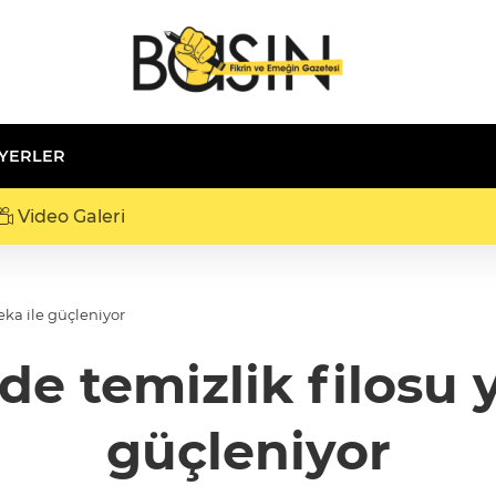
 YERLER
Video Galeri
eka ile güçleniyor
de temizlik filosu 
güçleniyor