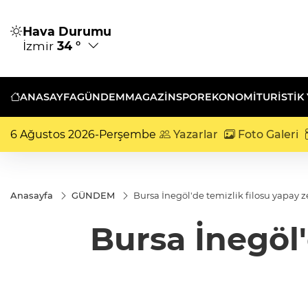
Hava Durumu
İzmir
34 °
ANASAYFA
GÜNDEM
MAGAZİN
SPOR
EKONOMİ
TURISTIK
6 Ağustos 2026-Perşembe
Yazarlar
Foto Galeri
Anasayfa
GÜNDEM
Bursa İnegöl'de temizlik filosu yapay z
Bursa İnegöl'