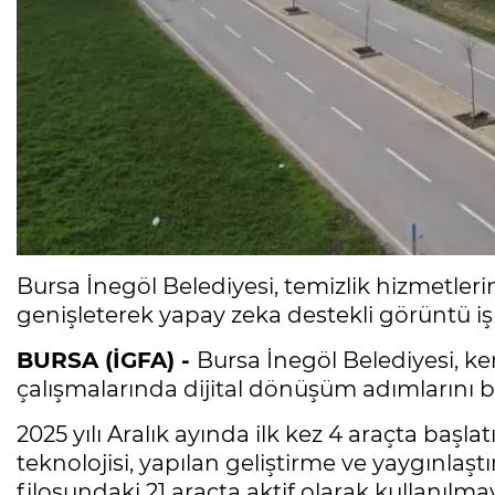
Bursa İnegöl Belediyesi, temizlik hizmetleri
genişleterek yapay zeka destekli görüntü işle
BURSA (İGFA) -
Bursa İnegöl Belediyesi, k
çalışmalarında dijital dönüşüm adımlarını bir
2025 yılı Aralık ayında ilk kez 4 araçta başl
teknolojisi, yapılan geliştirme ve yaygınlaşt
filosundaki 21 araçta aktif olarak kullanılma