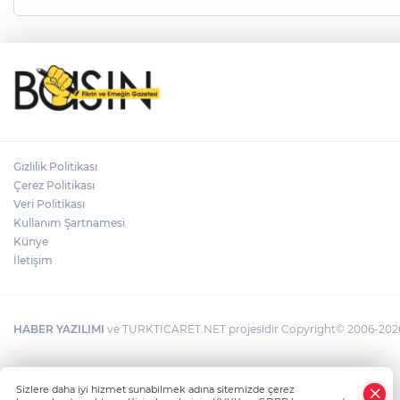
Gizlilik Politikası
Çerez Politikası
Veri Politikası
Kullanım Şartnamesi
Künye
İletişim
HABER YAZILIMI
ve TURKTICARET.NET projesidir Copyright© 2006-2026 T
Sizlere daha iyi hizmet sunabilmek adına sitemizde çerez