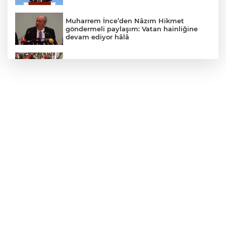
Muharrem İnce’den Nâzım Hikmet
göndermeli paylaşım: Vatan hainliğine
devam ediyor hâlâ
MEB ve Türk Kızılay'dan Çocuklara
Yönelik Afet Farkındalık Çalıştayı
Dokuz Eylül nitelikli hekim kadrosunu
güçlendirdi
Başkan Aydın, Osmangazi Doğancı’da
talepleri dinledi
İzmit'te sıcak yemek desteğiyle
dayanışma büyüyor