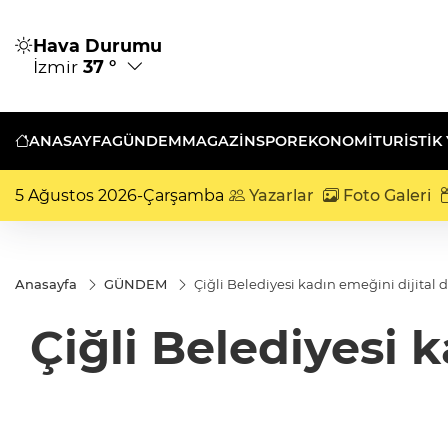
Hava Durumu
İzmir
37 °
ANASAYFA
GÜNDEM
MAGAZİN
SPOR
EKONOMİ
TURISTIK
5 Ağustos 2026-Çarşamba
Yazarlar
Foto Galeri
Anasayfa
GÜNDEM
Çiğli Belediyesi kadın emeğini dijital 
Çiğli Belediyesi 