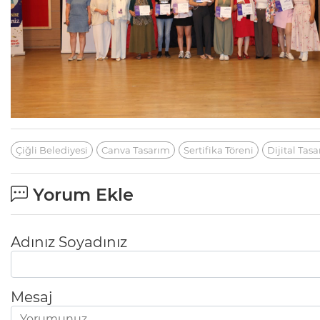
Çiğli Belediyesi
Canva Tasarım
Sertifika Töreni
Dijital Tas
Yorum Ekle
Adınız Soyadınız
Mesaj