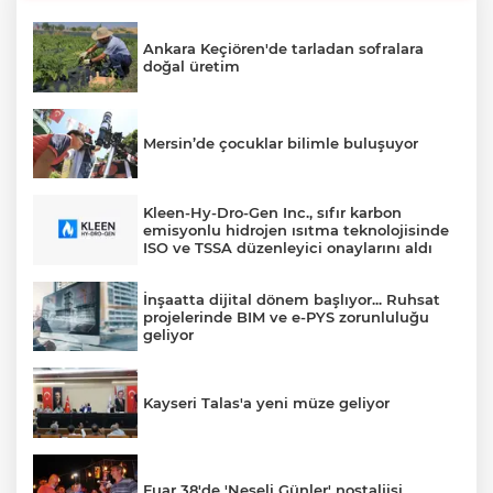
Ankara Keçiören'de tarladan sofralara
doğal üretim
Mersin’de çocuklar bilimle buluşuyor
Kleen-Hy-Dro-Gen Inc., sıfır karbon
emisyonlu hidrojen ısıtma teknolojisinde
ISO ve TSSA düzenleyici onaylarını aldı
İnşaatta dijital dönem başlıyor... Ruhsat
projelerinde BIM ve e-PYS zorunluluğu
geliyor
Kayseri Talas'a yeni müze geliyor
Fuar 38'de 'Neşeli Günler' nostaljisi