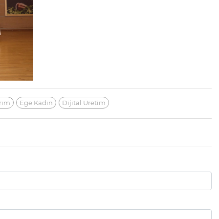
arım
Ege Kadın
Dijital Üretim