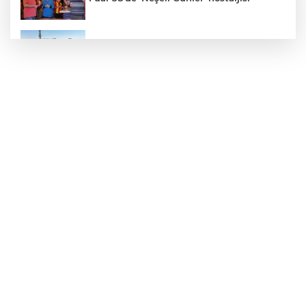
Konya’da Lise Medeniyet Akademisi
yükseliyor
Özgür Özel ve Veli Ağbaba için fezleke
hazırlandı!
İzmir Karabağlar Meclisi'nde çevre ve
yatırım gündemi
Büyükorhan, 'Büyükşehir'le şenlendi