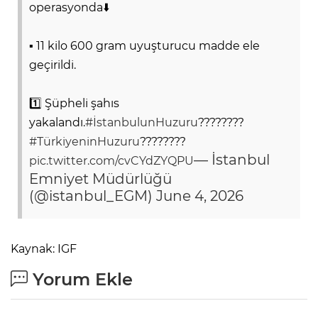
operasyonda⬇️
▪️ 11 kilo 600 gram uyuşturucu madde ele
geçirildi.
1️⃣ Şüpheli şahıs
yakalandı.
#İstanbulunHuzuru
????????
#TürkiyeninHuzuru
????????
— İstanbul
pic.twitter.com/cvCYdZYQPU
Emniyet Müdürlüğü
(@istanbul_EGM)
June 4, 2026
Kaynak: IGF
Yorum Ekle