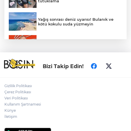
tutuklama
Yağış sonrası deniz uyarısı! Bulanık ve
kötü kokulu suda yüzmeyin
Gürsel Tekin’den 'tutarlılık' mesajı... Tarihi
meselelerde pusula net olmalı
Türkiye ile Vietnam arasında 'hava'da
Bizi Takip Edin!
yeni dönem... Sefer kapasitesi artırıldı
Adalet Bakanı Gürlek: Behçet Oktay'ın
Gizlilik Politikası
şüpheli ölümü yeniden kapsamlı şekilde
Çerez Politikası
incelenecek
Veri Politikası
Kullanım Şartnamesi
Künye
Görevden uzaklaştırılan Utku Caner
Çaykara hakkında tahliye kararı
İletişim