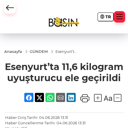
TR
Anasayfa
GÜNDEM
Esenyurt’ta
11,6
kilogram
Esenyurt’ta 11,6 kilogram
uyuşturucu
ele
geçirildi
uyuşturucu ele geçirildi
Haber Giriş Tarihi: 04.06.2026 13:31
Haber Güncellenme Tarihi: 04.06.2026 13:31