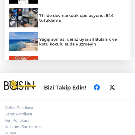
71 ilde dev narkotik operasyonu: 844
tutuklama
Yağış sonrası deniz uyarısı! Bulanık ve
kötü kokulu suda yüzmeyin
Gürsel Tekin’den 'tutarlılık' mesajı... Tarihi
meselelerde pusula net olmalı
Türkiye ile Vietnam arasında 'hava'da
Bizi Takip Edin!
yeni dönem... Sefer kapasitesi artırıldı
Adalet Bakanı Gürlek: Behçet Oktay'ın
Gizlilik Politikası
şüpheli ölümü yeniden kapsamlı şekilde
Çerez Politikası
incelenecek
Veri Politikası
Kullanım Şartnamesi
Künye
Görevden uzaklaştırılan Utku Caner