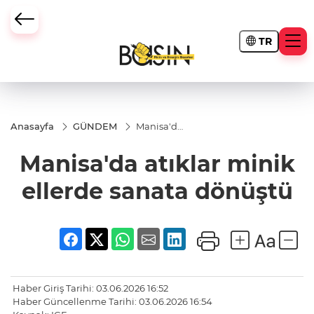
TR
Anasayfa
GÜNDEM
Manisa'da
atıklar
minik
Manisa'da atıklar minik
ellerde
sanata
dönüştü
ellerde sanata dönüştü
Haber Giriş Tarihi: 03.06.2026 16:52
Haber Güncellenme Tarihi: 03.06.2026 16:54