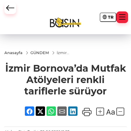
TR
Anasayfa
GÜNDEM
İzmir
Bornova’da
Mutfak
İzmir Bornova’da Mutfak
Atölyeleri
renkli
tariflerle
Atölyeleri renkli
sürüyor
tariflerle sürüyor