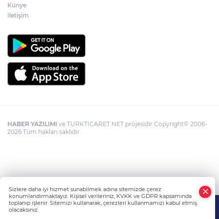
Künye
Görevden uzaklaştırılan Utku Caner
Çaykara hakkında tahliye kararı
İletişim
HABER YAZILIMI
ve TURKTICARET.NET projesidir Copyright© 2006-
2026 Tüm hakları saklıdır.
Sizlere daha iyi hizmet sunabilmek adına sitemizde çerez
konumlandırmaktayız. Kişisel verileriniz, KVKK ve GDPR kapsamında
toplanıp işlenir. Sitemizi kullanarak, çerezleri kullanmamızı kabul etmiş
olacaksınız.
Anasayfa
Haber Ara
Yazarlar