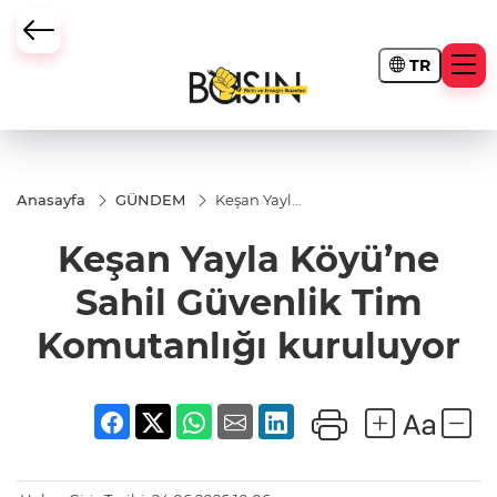
TR
Anasayfa
GÜNDEM
Keşan Yayla
Köyü’ne
Sahil
Keşan Yayla Köyü’ne
Güvenlik
Tim
Komutanlığı
Sahil Güvenlik Tim
kuruluyor
Komutanlığı kuruluyor