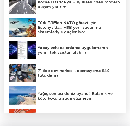
Kocaeli Darıca’ya Büyükşehir'den modern
ulaşım yatırımı
Türk F-16'ları NATO görevi için
Estonya'da... MSB yerli savunma
sistemleriyle güçleniyor
Yapay zekada onlarca uygulamanın
yerini tek asistan alabilir
71 ilde dev narkotik operasyonu: 844
tutuklama
Yağış sonrası deniz uyarısı! Bulanık ve
kötü kokulu suda yüzmeyin
Gürsel Tekin’den 'tutarlılık' mesajı... Tarihi
meselelerde pusula net olmalı