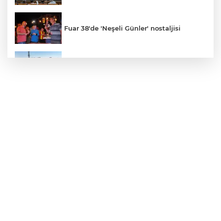
Fuar 38'de 'Neşeli Günler' nostaljisi
Konya’da Lise Medeniyet Akademisi
yükseliyor
Özgür Özel ve Veli Ağbaba için fezleke
hazırlandı!
İzmir Karabağlar Meclisi'nde çevre ve
yatırım gündemi
Büyükorhan, 'Büyükşehir'le şenlendi