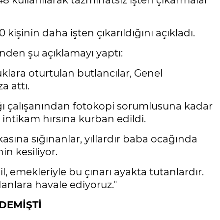
48 kullanılarak tazminatsız işten çıkarmalar
kişinin daha işten çıkarıldığını açıkladı.
nden şu açıklamayı yaptı:
uklara oturtulan butlancılar, Genel
 attı.
ağı çalışanından fotokopi sorumlusuna kadar
ntikam hırsına kurban edildi.
sına sığınanlar, yıllardır baba ocağında
in kesiliyor.
, emekleriyle bu çınarı ayakta tutanlardır.
danlara havale ediyoruz."
 DEMİŞTİ