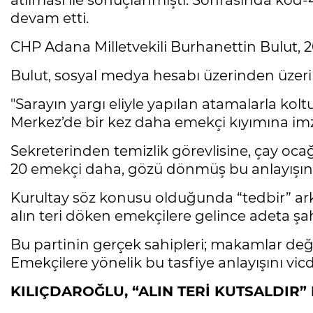
atılması ile sonuçlanmıştı. Sonrasında kod-
devam etti.
CHP Adana Milletvekili Burhanettin Bulut, 20 
Bulut, sosyal medya hesabı üzerinden üzeri
"Sarayın yargı eliyle yapılan atamalarla kolt
Merkez’de bir kez daha emekçi kıyımına imza
Sekreterinden temizlik görevlisine, çay oc
20 emekçi daha, gözü dönmüş bu anlayışın i
Kurultay söz konusu olduğunda “tedbir” arka
alın teri döken emekçilere gelince adeta şah
Bu partinin gerçek sahipleri; makamlar değil
Emekçilere yönelik bu tasfiye anlayışını vic
KILIÇDAROĞLU, “ALIN TERİ KUTSALDIR”