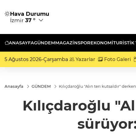
Hava Durumu
İzmir
37 °
ANASAYFA
GÜNDEM
MAGAZİN
SPOR
EKONOMİ
TURISTIK
5 Ağustos 2026-Çarşamba
Yazarlar
Foto Galeri
Anasayfa
GÜNDEM
Kılıçdaroğlu "Alın teri kutsaldır" derken
Kılıçdaroğlu "Al
sürüyor: