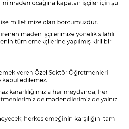
rini maden ocağına kapatan işçiler için şu
ek ise milletimize olan borcumuzdur.
renen maden işçilerimize yönelik silahlı
ülkenin tüm emekçilerine yapılmış kirli bir
yle emek veren Özel Sektör Öğretmenleri
e kabul edilemez.
maz kararlılığımızla her meydanda, her
menlerimiz de madencilerimiz de yalnız
emeyecek; herkes emeğinin karşılığını tam