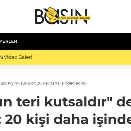
 YERLER
Video Galeri
 işçi kıyımı sürüyor: 20 kişi daha işinden edildi
ın teri kutsaldır" d
 20 kişi daha işind