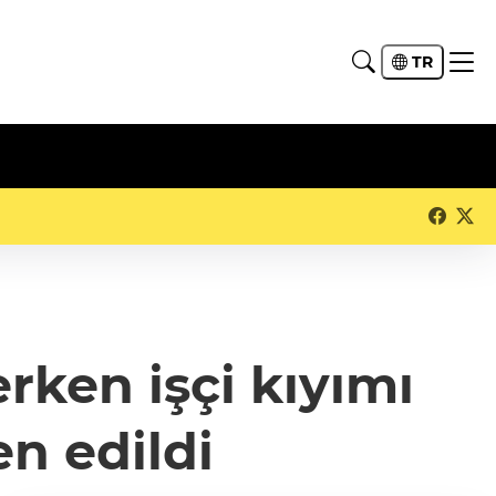
TR
erken işçi kıyımı
en edildi