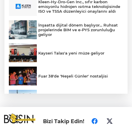
Kleen-Hy-Dro-Gen Inc., sıfır karbon
emisyonlu hidrojen ısıtma teknolojisinde
ISO ve TSSA düzenleyici onaylarını aldı
İnşaatta dijital dönem başlıyor... Ruhsat
projelerinde BIM ve e-PYS zorunluluğu
geliyor
Kayseri Talas'a yeni müze geliyor
Fuar 38'de 'Neşeli Günler' nostaljisi
Konya’da Lise Medeniyet Akademisi
yükseliyor
Özgür Özel ve Veli Ağbaba için fezleke
Bizi Takip Edin!
hazırlandı!