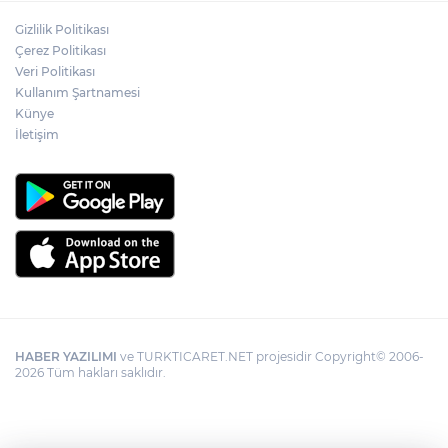
Gizlilik Politikası
İzmir Karabağlar Meclisi'nde çevre ve
Çerez Politikası
yatırım gündemi
Veri Politikası
Kullanım Şartnamesi
Künye
Büyükorhan, 'Büyükşehir'le şenlendi
İletişim
HABER YAZILIMI
ve TURKTICARET.NET projesidir Copyright© 2006-
2026 Tüm hakları saklıdır.