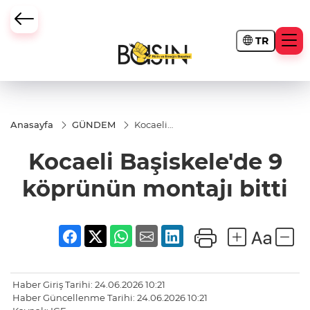
TR
Anasayfa
GÜNDEM
Kocaeli
Başiskele'de
9 köprünün
Kocaeli Başiskele'de 9
montajı bitti
köprünün montajı bitti
Haber Giriş Tarihi: 24.06.2026 10:21
Haber Güncellenme Tarihi: 24.06.2026 10:21