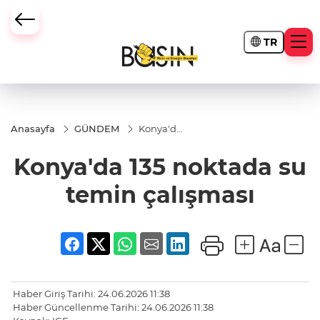
TR
Anasayfa
GÜNDEM
Konya'da
135
noktada
Konya'da 135 noktada su
su temin
çalışması
temin çalışması
Haber Giriş Tarihi: 24.06.2026 11:38
Haber Güncellenme Tarihi: 24.06.2026 11:38