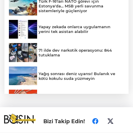
Türk F-16'ları NATO görevi için
Estonya'da... MSB yerli savunma
sistemleriyle güçleniyor
Yapay zekada onlarca uygulamanın
yerini tek asistan alabilir
71 ilde dev narkotik operasyonu: 844
tutuklama
Yağış sonrası deniz uyarısı! Bulanık ve
kötü kokulu suda yüzmeyin
Gürsel Tekin’den 'tutarlılık' mesajı... Tarihi
meselelerde pusula net olmalı
Türkiye ile Vietnam arasında 'hava'da
Bizi Takip Edin!
yeni dönem... Sefer kapasitesi artırıldı