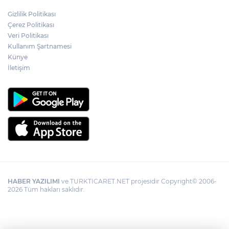
Adalet Bakanı Gürlek: Behçet Oktay'ın
Gizlilik Politikası
şüpheli ölümü yeniden kapsamlı şekilde
Çerez Politikası
incelenecek
Veri Politikası
Kullanım Şartnamesi
Künye
Görevden uzaklaştırılan Utku Caner
Çaykara hakkında tahliye kararı
İletişim
HABER YAZILIMI
ve TURKTICARET.NET projesidir Copyright© 2006-
2026 Tüm hakları saklıdır.