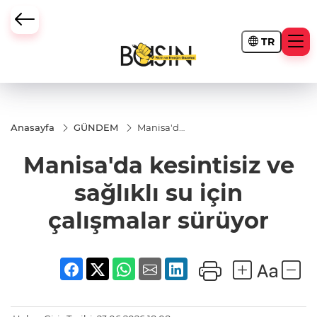
TR
Anasayfa
GÜNDEM
Manisa'da
kesintisiz
ve sağlıklı
Manisa'da kesintisiz ve
su için
çalışmalar
sürüyor
sağlıklı su için
çalışmalar sürüyor