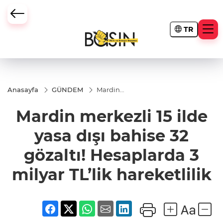
TR
Anasayfa
GÜNDEM
Mardin
merkezli 15
ilde yasa
Mardin merkezli 15 ilde
dışı bahise
32 gözaltı!
Hesaplarda
yasa dışı bahise 32
3 milyar
TL’lik
gözaltı! Hesaplarda 3
hareketlilik
milyar TL’lik hareketlilik