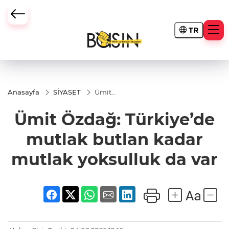
TR
Anasayfa
SİYASET
Ümit
Özdağ:
Türkiye’de
Ümit Özdağ: Türkiye’de
mutlak
butlan
kadar
mutlak butlan kadar
mutlak
yoksulluk
mutlak yoksulluk da var
da var